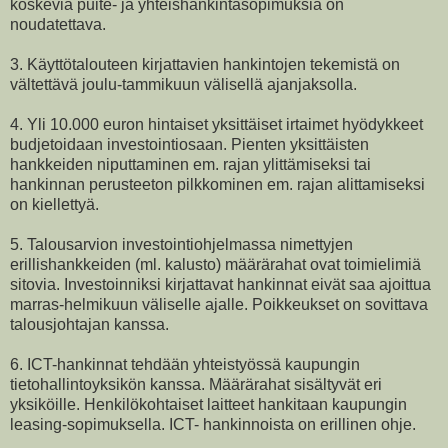
koskevia puite- ja yhteishankintasopimuksia on
noudatettava.
3. Käyttötalouteen kirjattavien hankintojen tekemistä on
vältettävä joulu-tammikuun välisellä ajanjaksolla.
4. Yli 10.000 euron hintaiset yksittäiset irtaimet hyödykkeet
budjetoidaan investointiosaan. Pienten yksittäisten
hankkeiden niputtaminen em. rajan ylittämiseksi tai
hankinnan perusteeton pilkkominen em. rajan alittamiseksi
on kiellettyä.
5. Talousarvion investointiohjelmassa nimettyjen
erillishankkeiden (ml. kalusto) määrärahat ovat toimielimiä
sitovia. Investoinniksi kirjattavat hankinnat eivät saa ajoittua
marras-helmikuun väliselle ajalle. Poikkeukset on sovittava
talousjohtajan kanssa.
6. ICT-hankinnat tehdään yhteistyössä kaupungin
tietohallintoyksikön kanssa. Määrärahat sisältyvät eri
yksiköille. Henkilökohtaiset laitteet hankitaan kaupungin
leasing-sopimuksella. ICT- hankinnoista on erillinen ohje.