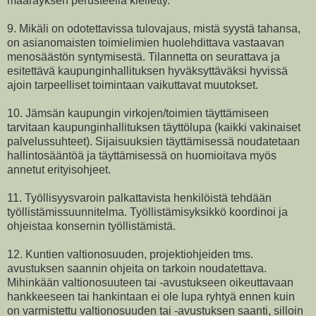
määräyksen perusteella kielletty.
9. Mikäli on odotettavissa tulovajaus, mistä syystä tahansa,
on asianomaisten toimielimien huolehdittava vastaavan
menosäästön syntymisestä. Tilannetta on seurattava ja
esitettävä kaupunginhallituksen hyväksyttäväksi hyvissä
ajoin tarpeelliset toimintaan vaikuttavat muutokset.
10. Jämsän kaupungin virkojen/toimien täyttämiseen
tarvitaan kaupunginhallituksen täyttölupa (kaikki vakinaiset
palvelussuhteet). Sijaisuuksien täyttämisessä noudatetaan
hallintosääntöä ja täyttämisessä on huomioitava myös
annetut erityisohjeet.
11. Työllisyysvaroin palkattavista henkilöistä tehdään
työllistämissuunnitelma. Työllistämisyksikkö koordinoi ja
ohjeistaa konsernin työllistämistä.
12. Kuntien valtionosuuden, projektiohjeiden tms.
avustuksen saannin ohjeita on tarkoin noudatettava.
Mihinkään valtionosuuteen tai -avustukseen oikeuttavaan
hankkeeseen tai hankintaan ei ole lupa ryhtyä ennen kuin
on varmistettu valtionosuuden tai -avustuksen saanti, silloin