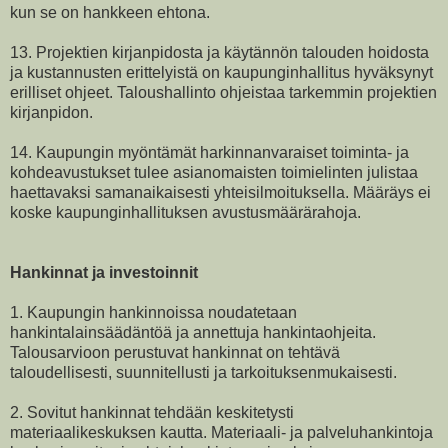
kun se on hankkeen ehtona.
13. Projektien kirjanpidosta ja käytännön talouden hoidosta
ja kustannusten erittelyistä on kaupunginhallitus hyväksynyt
erilliset ohjeet. Taloushallinto ohjeistaa tarkemmin projektien
kirjanpidon.
14. Kaupungin myöntämät harkinnanvaraiset toiminta- ja
kohdeavustukset tulee asianomaisten toimielinten julistaa
haettavaksi samanaikaisesti yhteisilmoituksella. Määräys ei
koske kaupunginhallituksen avustusmäärärahoja.
Hankinnat ja investoinnit
1. Kaupungin hankinnoissa noudatetaan
hankintalainsäädäntöä ja annettuja hankintaohjeita.
Talousarvioon perustuvat hankinnat on tehtävä
taloudellisesti, suunnitellusti ja tarkoituksenmukaisesti.
2. Sovitut hankinnat tehdään keskitetysti
materiaalikeskuksen kautta. Materiaali- ja palveluhankintoja