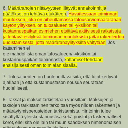
6.
Määrärahojen riittävyyteen liittyvät ennakoinnit ja
päätökset on tehtävä etukäteen
.
Havaitessaan toiminnan
muutoksen, joka on aiheuttamassa talousarviomäärärahan
käytön ylityksen, on tulosalueen tai -yksikön tai
kustannuspaikan esimiehen etsittävä aktiivisesti ratkaisuja
ja tehtävä esityksiä toiminnan muutoksista ja/tai rakenteiden
uudistamisesta, jotta määrärahaylityksiltä vältytään
. Jos
kattaminen ei
ole mahdollista oman tulosalueen/ -yksikön tai
kustannuspaikan toiminnasta,
kattamiset tehdään
ensisijaisesti oman toimialan sisällä.
7. Tulosalueiden on huolehdittava siitä, että tulot kertyvät
ajallaan ja että kustannustason nousua seurataan
huolellisesti.
8. Taksat ja maksut tarkistetaan vuosittain. Maksujen ja
taksojen tarkistaminen tarkoittaa myös niiden rakenteen ja
määräytymisperusteiden tarkistamista. Hintoihin tulee
sisällyttää yleiskustannuslisä sekä poistot ja laskennalliset
korot, ellei sitä ole lain tai muun säädöksen nimenomaisen