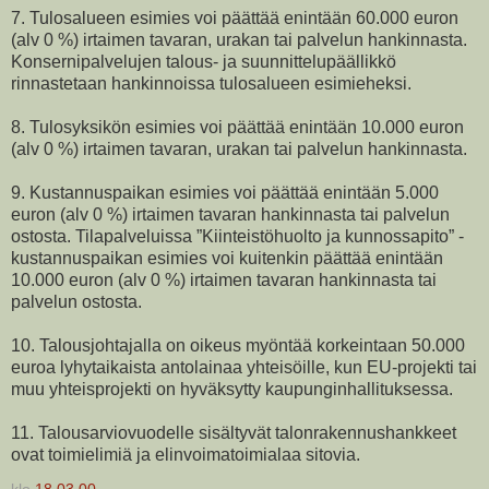
7. Tulosalueen esimies voi päättää enintään 60.000 euron
(alv 0 %) irtaimen tavaran, urakan tai palvelun hankinnasta.
Konsernipalvelujen talous- ja suunnittelupäällikkö
rinnastetaan hankinnoissa tulosalueen esimieheksi.
8. Tulosyksikön esimies voi päättää enintään 10.000 euron
(alv 0 %) irtaimen tavaran, urakan tai palvelun hankinnasta.
9. Kustannuspaikan esimies voi päättää enintään 5.000
euron (alv 0 %) irtaimen tavaran hankinnasta tai palvelun
ostosta. Tilapalveluissa ”Kiinteistöhuolto ja kunnossapito” -
kustannuspaikan esimies voi kuitenkin päättää enintään
10.000 euron (alv 0 %) irtaimen tavaran hankinnasta tai
palvelun ostosta.
10. Talousjohtajalla on oikeus myöntää korkeintaan 50.000
euroa lyhytaikaista antolainaa yhteisöille, kun EU-projekti tai
muu yhteisprojekti on hyväksytty kaupunginhallituksessa.
11. Talousarviovuodelle sisältyvät talonrakennushankkeet
ovat toimielimiä ja elinvoimatoimialaa sitovia.
klo
18.03.00