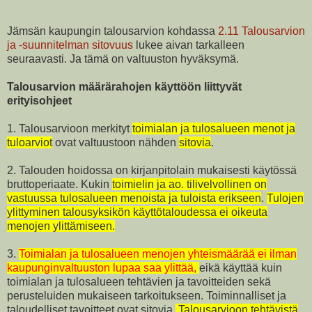
Jämsän kaupungin talousarvion kohdassa
2.11 Talousarvion
ja -suunnitelman sitovuus
lukee aivan tarkalleen
seuraavasti. Ja tämä on valtuuston hyväksymä.
Talousarvion määrärahojen käyttöön liittyvät
erityisohjeet
1. Talousarvioon merkityt
toimialan ja tulosalueen menot ja
tuloarviot
ovat valtuustoon nähden
sitovia
.
2. Talouden hoidossa on kirjanpitolain mukaisesti käytössä
bruttoperiaate. Kukin
toimielin ja ao. tilivelvollinen on
vastuussa tulosalueen menoista ja tuloista erikseen
.
Tulojen
ylittyminen talousyksikön käyttötaloudessa ei oikeuta
menojen ylittämiseen.
3.
Toimialan ja tulosalueen menojen yhteismäärää ei ilman
kaupunginvaltuuston lupaa
saa ylittää,
eikä käyttää kuin
toimialan ja tulosalueen tehtävien ja tavoitteiden sekä
perusteluiden mukaiseen tarkoitukseen. Toiminnalliset ja
taloudelliset tavoitteet ovat sitovia.
Talousarvioon tehtävistä