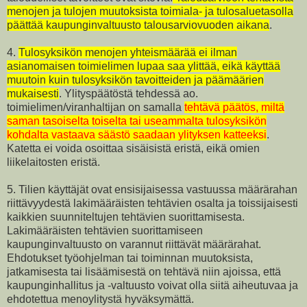
menojen ja tulojen muutoksista toimiala- ja tulosaluetasolla
päättää kaupunginvaltuusto talousarviovuoden aikana
.
4.
Tulosyksikön menojen yhteismäärää ei ilman
asianomaisen toimielimen lupaa saa ylittää, eikä käyttää
muutoin kuin tulosyksikön tavoitteiden ja päämäärien
mukaisesti
. Ylityspäätöstä tehdessä ao.
toimielimen/viranhaltijan on samalla
tehtävä päätös, miltä
saman tasoiselta toiselta tai useammalta tulosyksikön
kohdalta vastaava säästö saadaan ylityksen katteeksi
.
Katetta ei voida osoittaa sisäisistä eristä, eikä omien
liikelaitosten eristä.
5. Tilien käyttäjät ovat ensisijaisessa vastuussa määrärahan
riittävyydestä lakimääräisten tehtävien osalta ja toissijaisesti
kaikkien suunniteltujen tehtävien suorittamisesta.
Lakimääräisten tehtävien suorittamiseen
kaupunginvaltuusto on varannut riittävät määrärahat.
Ehdotukset työohjelman tai toiminnan muutoksista,
jatkamisesta tai lisäämisestä on tehtävä niin ajoissa, että
kaupunginhallitus ja -valtuusto voivat olla siitä aiheutuvaa ja
ehdotettua menoylitystä hyväksymättä.