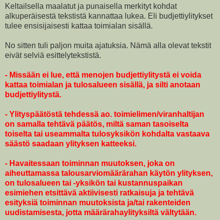
Keltailsella maalatut ja punaisella merkityt kohdat
alkuperäisestä tekstistä kannattaa lukea. Eli budjettiylitykset
tulee ensisijaisesti kattaa toimialan sisällä.
No sitten tuli paljon muita ajatuksia. Nämä alla olevat tekstit
eivät selviä esittelytekstistä.
- Missään ei lue, että menojen budjettiylitystä ei voida
kattaa toimialan ja tulosalueen sisällä, ja silti anotaan
budjettiylitystä.
- Ylityspäätöstä tehdessä ao. toimielimen/viranhaltijan
on samalla tehtävä päätös, miltä saman tasoiselta
toiselta tai useammalta tulosyksikön kohdalta vastaava
säästö saadaan ylityksen katteeksi.
- Havaitessaan toiminnan muutoksen, joka on
aiheuttamassa talousarviomäärärahan käytön ylityksen,
on tulosalueen tai -yksikön tai kustannuspaikan
esimiehen etsittävä aktiivisesti ratkaisuja ja tehtävä
esityksiä toiminnan muutoksista ja/tai rakenteiden
uudistamisesta, jotta määrärahaylityksiltä vältytään.