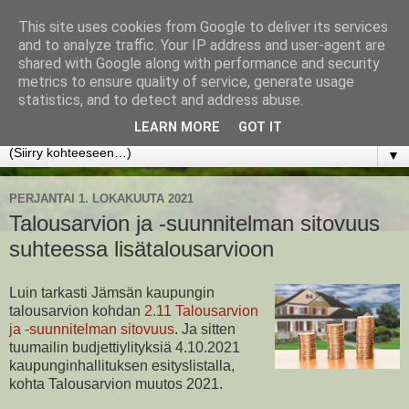
This site uses cookies from Google to deliver its services
www.jyrkikokko.fi
and to analyze traffic. Your IP address and user-agent are
shared with Google along with performance and security
metrics to ensure quality of service, generate usage
Uusi Suunta - Jokainen hetki tarjoaa tilaisuuden muuttaa
statistics, and to detect and address abuse.
suuntaa.
LEARN MORE
GOT IT
▼
PERJANTAI 1. LOKAKUUTA 2021
Talousarvion ja -suunnitelman sitovuus
suhteessa lisätalousarvioon
Luin tarkasti Jämsän kaupungin
talousarvion kohdan
2.11 Talousarvion
ja -suunnitelman sitovuus
. Ja sitten
tuumailin budjettiylityksiä 4.10.2021
kaupunginhallituksen esityslistalla,
kohta Talousarvion muutos 2021.