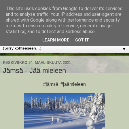
This site uses cookies from Google to deliver its services
www.jyrkikokko.fi
and to analyze traffic. Your IP address and user-agent are
shared with Google along with performance and security
metrics to ensure quality of service, generate usage
Uusi Suunta - Jokainen hetki tarjoaa tilaisuuden muuttaa
statistics, and to detect and address abuse.
suuntaa.
LEARN MORE
GOT IT
▼
KESKIVIIKKO 24. MAALISKUUTA 2021
Jämsä - Jää mieleen
#jämsä #jäämieleen