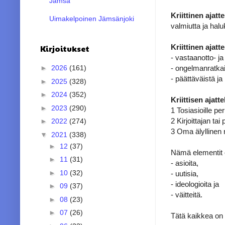
Jämsä
Kriittinen ajatte
Uimakelpoinen Jämsänjoki
valmiutta ja hal
Kriittinen ajatt
Kirjoitukset
- vastaanotto- j
- ongelmanratka
►
2026
(161)
- päättäväistä j
►
2025
(328)
►
2024
(352)
Kriittisen ajat
►
2023
(290)
1 Tosiasioille pe
2 Kirjoittajan t
►
2022
(274)
3 Oma älyllinen 
▼
2021
(338)
►
12
(37)
Nämä elementit 
►
11
(31)
- asioita,
►
10
(32)
- uutisia,
- ideologioita ja
►
09
(37)
- väitteitä.
►
08
(23)
►
07
(26)
Tätä kaikkea on kr