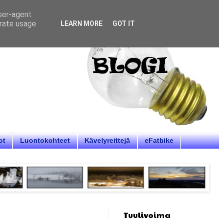
user-agent
erate usage
LEARN MORE
GOT IT
ot
Luontokohteet
Kävelyreittejä
eFatbike
Tuulivoima