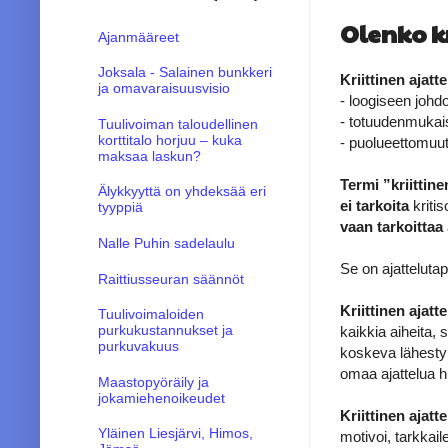
Olenko kr
Ajanmääreet
Joksala - Salainen bunkkeri
Kriittinen ajatt
ja omavaraisuusvisio
- loogiseen joh
- totuudenmukai
Tuulivoiman taloudellinen
korttitalo horjuu – kuka
- puolueettomuu
maksaa laskun?
Termi ”kriittine
Älykkyyttä on yhdeksää eri
ei tarkoita
kriti
tyyppiä
vaan tarkoittaa
Nalle Puhin sadelaulu
Se on ajatteluta
Raittiusseuran säännöt
Kriittinen ajatt
Tuulivoimaloiden
purkukustannukset ja
kaikkia aiheita, 
purkuvakuus
koskeva lähestym
omaa ajattelua h
Maastopyöräily ja
jokamiehenoikeudet
Kriittinen ajatte
Yläinen Liesjärvi, Himos,
motivoi, tarkkail