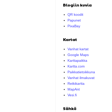
Blogiin kuvia
QR koodit
Papunet
PixaBay
Kartat
Vanhat kartat
Google Maps
Karttapaikka
Kartta.com
Paikkatietoikkuna
Vanhat ilmakuvat
Retkikartta
MapAnt
Vesi.fi
Sähkö