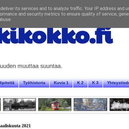
eliver its services and to analyze traffic. Your IP address and 
ormance and security metrics to ensure quality of service, gen
abuse.
ikokko.fi
aisuuden muuttaa suuntaa.
ipiteitä
Työhistoria
Kuvia 1
K 2
K 3
Yhteystied
aaliskuuta 2021