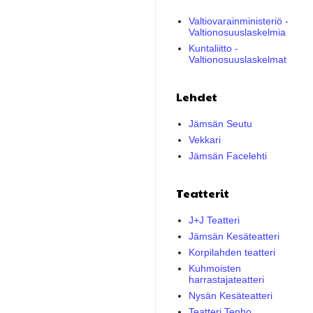
Valtiovarainministeriö -
Valtionosuuslaskelmia
Kuntaliitto -
Valtionosuuslaskelmat
Lehdet
Jämsän Seutu
Vekkari
Jämsän Facelehti
Teatterit
J+J Teatteri
Jämsän Kesäteatteri
Korpilahden teatteri
Kuhmoisten
harrastajateatteri
Nysän Kesäteatteri
Teatteri Tenho