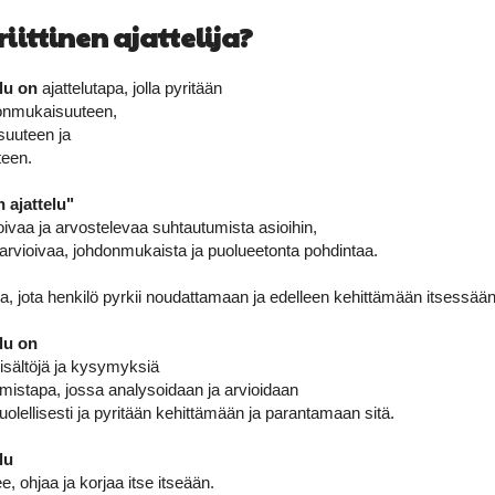
iittinen ajattelija?
elu on
ajattelutapa, jolla pyritään
donmukaisuuteen,
suuteen ja
teen.
n ajattelu"
soivaa ja arvostelevaa suhtautumista asioihin,
arvioivaa, johdonmukaista ja puolueetonta pohdintaa.
pa, jota henkilö pyrkii noudattamaan ja edelleen kehittämään itsessään
elu on
sisältöjä ja kysymyksiä
istapa, jossa analysoidaan ja arvioidaan
uolellisesti ja pyritään kehittämään ja parantamaan sitä.
lu
ee, ohjaa ja korjaa itse itseään.