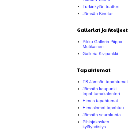
Turkinkylän teatteri
Jämsän Kinotar
Galleriat ja Ateljeet
Pikku Galleria Piippa
Mutikainen
Galleria Kivipankki
Tapahtumat
FB Jämsän tapahtumat
Jämsän kaupunki
tapahtumakalenteri
Himos tapahtumat
Himoslomat tapahtuu
Jämsän seurakunta
Pihlajakosken
kyläyhdistys