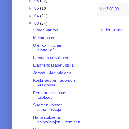
►
06
(22)
►
05
(18)
klo
7.00.00
►
04
(21)
▼
03
(24)
Uudempi teksti
Virvon varvon
Melomassa
Olenko kriittinen
ajattelija?
Lamasta selviäminen
Elän tehdasasetuksilla
Jämsä - Jää mieleen
Keski-Suomi - Suomen
keskiössä
Persoonallisuustestin
tulokset
Suomen kansan
sananlaskuja
Harrastuksena
esityslistojen lukeminen