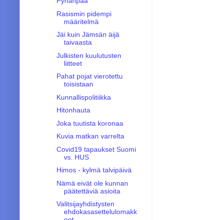
Pyhänpää
Rasismin pidempi
määritelmä
Jäi kuin Jämsän äijä
taivaasta
Julkisten kuulutusten
liitteet
Pahat pojat vierotettu
toisistaan
Kunnallispolitiikka
Hitonhauta
Joka tuutista koronaa
Kuvia matkan varrelta
Covid19 tapaukset Suomi
vs. HUS
Himos - kylmä talvipäivä
Nämä eivät ole kunnan
päätettäviä asioita
Valitsijayhdistysten
ehdokasasettelulomakk
eet