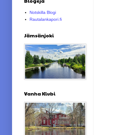
Blogeja
Notskilla Blogi
Rautalankapori.fi
Jämsänjoki
Vanha Klubi