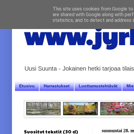
This site uses cookies from Google to d
are shared with Google along with perf
statistics, and to detect and address 
www.jyrk
Uusi Suunta - Jokainen hetki tarjoaa til
Etusivu
Harrastukset
Luottamustehtävät
Miel
Suositut tekstit (30 d)
sunnuntai 28. m