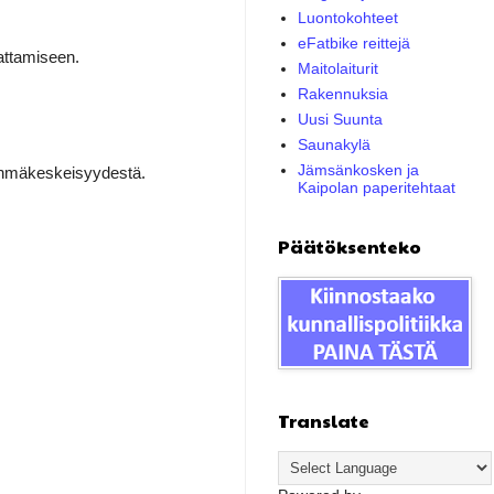
Luontokohteet
eFatbike reittejä
attamiseen.
Maitolaiturit
Rakennuksia
Uusi Suunta
Saunakylä
Jämsänkosken ja
 ryhmäkeskeisyydestä.
Kaipolan paperitehtaat
Päätöksenteko
Translate