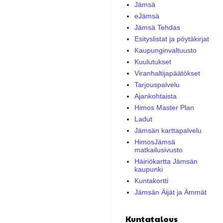
Jämsä
eJämsä
Jämsä Tehdas
Esityslistat ja pöytäkirjat
Kaupunginvaltuusto
Kuulutukset
Viranhaltijapäätökset
Tarjouspalvelu
Ajankohtaista
Himos Master Plan
Ladut
Jämsän karttapalvelu
HimosJämsä
matkailusivusto
Häiriökartta Jämsän
kaupunki
Kuntakortti
Jämsän Äijät ja Ämmät
Kuntatalous