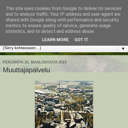
This site uses cookies from Google to deliver its services
www.jyrkikokko.fi
and to analyze traffic. Your IP address and user-agent are
shared with Google along with performance and security
metrics to ensure quality of service, generate usage
Uusi Suunta - Jokainen hetki tarjoaa tilaisuuden muuttaa
statistics, and to detect and address abuse.
suuntaa.
LEARN MORE
GOT IT
▼
PERJANTAI 22. MAALISKUUTA 2019
Muuttajapalvelu