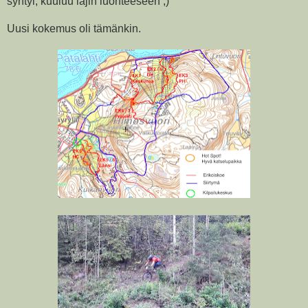
syntyi, kuuluu lajin luonteeseen ;)
Uusi kokemus oli tämänkin.