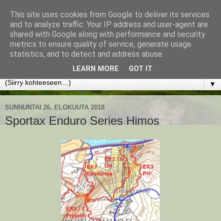
This site uses cookies from Google to deliver its services
www.jyrkikokko.fi
and to analyze traffic. Your IP address and user-agent are
shared with Google along with performance and security
metrics to ensure quality of service, generate usage
Uusi Suunta - Jokainen hetki tarjoaa tilaisuuden muuttaa
statistics, and to detect and address abuse.
suuntaa.
LEARN MORE
GOT IT
▼
SUNNUNTAI 26. ELOKUUTA 2018
Sportax Enduro Series Himos