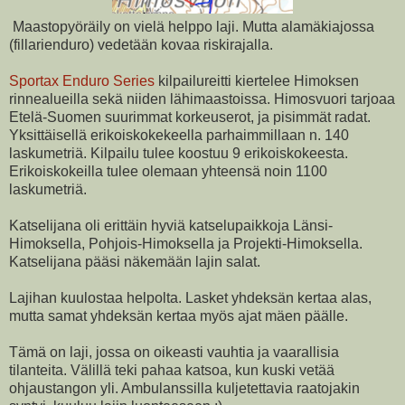
Maastopyöräily on vielä helppo laji. Mutta alamäkiajossa
(fillarienduro) vedetään kovaa riskirajalla.
Sportax Enduro Series
kilpailureitti kiertelee Himoksen
rinnealueilla sekä niiden lähimaastoissa. Himosvuori tarjoaa
Etelä-Suomen suurimmat korkeuserot, ja pisimmät radat.
Yksittäisellä erikoiskokekeella parhaimmillaan n. 140
laskumetriä. Kilpailu tulee koostuu 9 erikoiskokeesta.
Erikoiskokeilla tulee olemaan yhteensä noin 1100
laskumetriä.
Katselijana oli erittäin hyviä katselupaikkoja Länsi-
Himoksella, Pohjois-Himoksella ja Projekti-Himoksella.
Katselijana pääsi näkemään lajin salat.
Lajihan kuulostaa helpolta. Lasket yhdeksän kertaa alas,
mutta samat yhdeksän kertaa myös ajat mäen päälle.
Tämä on laji, jossa on oikeasti vauhtia ja vaarallisia
tilanteita. Välillä teki pahaa katsoa, kun kuski vetää
ohjaustangon yli. Ambulanssilla kuljetettavia raatojakin