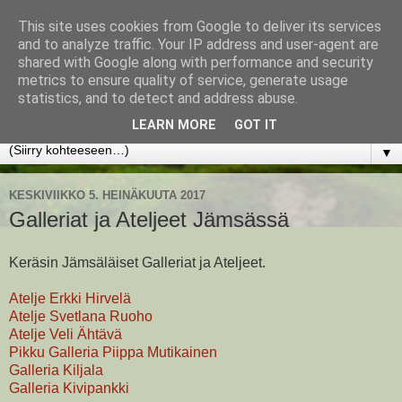
This site uses cookies from Google to deliver its services
www.jyrkikokko.fi
and to analyze traffic. Your IP address and user-agent are
shared with Google along with performance and security
metrics to ensure quality of service, generate usage
Uusi Suunta - Jokainen hetki tarjoaa tilaisuuden muuttaa
statistics, and to detect and address abuse.
suuntaa.
LEARN MORE
GOT IT
▼
KESKIVIIKKO 5. HEINÄKUUTA 2017
Galleriat ja Ateljeet Jämsässä
Keräsin Jämsäläiset Galleriat ja Ateljeet.
Atelje Erkki Hirvelä
Atelje Svetlana Ruoho
Atelje Veli Ähtävä
Pikku Galleria Piippa Mutikainen
Galleria Kiljala
Galleria Kivipankki