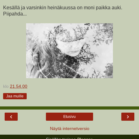
Kesällä ja varsinkin heinäkuussa on moni paikka auki.
Piipahda...
klo
21.54.00
Jaa muille
‹
›
Etusivu
Näytä internetversio