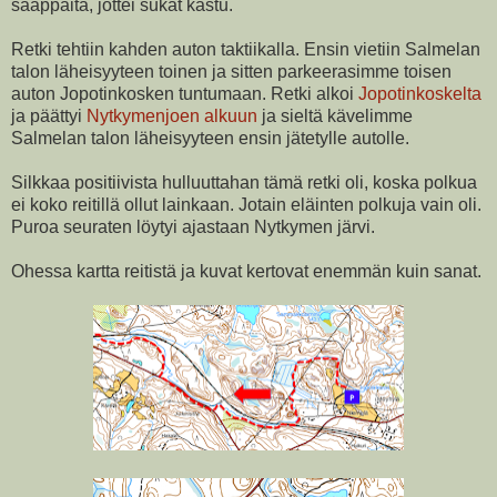
saappaita, jottei sukat kastu.
Retki tehtiin kahden auton taktiikalla. Ensin vietiin Salmelan
talon läheisyyteen toinen ja sitten parkeerasimme toisen
auton Jopotinkosken tuntumaan. Retki alkoi
Jopotinkoskelta
ja päättyi
Nytkymenjoen alkuun
ja sieltä kävelimme
Salmelan talon läheisyyteen ensin jätetylle autolle.
Silkkaa positiivista hulluuttahan tämä retki oli, koska polkua
ei koko reitillä ollut lainkaan. Jotain eläinten polkuja vain oli.
Puroa seuraten löytyi ajastaan Nytkymen järvi.
Ohessa kartta reitistä ja kuvat kertovat enemmän kuin sanat.