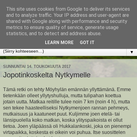
This site uses cookies from Google to deliver its services
www.jyrkikokko.fi
and to analyze traffic. Your IP address and user-agent are
shared with Google along with performance and security
metrics to ensure quality of service, generate usage
Uusi Suunta - Jokainen hetki tarjoaa tilaisuuden muuttaa
statistics, and to detect and address abuse.
suuntaa.
LEARN MORE
GOT IT
▼
SUNNUNTAI 14. TOUKOKUUTA 2017
Jopotinkoskelta Nytkymelle
Tämä retki on tehty Möyhylän emännän yllyttämänä. Emme
tietenkään olleet yllytyshulluja, mutta tulipahan koettua
jotain uutta. Matkaa reitille tulee noin 7 km (noin 4 h), mutta
sen tekee haasteelliseksi Nytkymenjoen rannan pehmeys,
mutkaisuus ja kaatuneet puut. Kuljimme joen etelä- tai
länsipuolella koko matkan, koska ylityspaikoista ei ollut
tietoa. Joen yläpäässä oli Hukkalankoski, joka on pienempi
virtapaikka, koskesta ei oikein voi puhua. Itse suosittelen