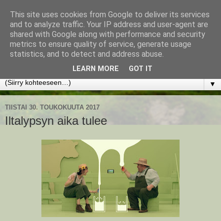
This site uses cookies from Google to deliver its services
www.jyrkikokko.fi
and to analyze traffic. Your IP address and user-agent are
shared with Google along with performance and security
metrics to ensure quality of service, generate usage
Uusi Suunta - Jokainen hetki tarjoaa tilaisuuden muuttaa
statistics, and to detect and address abuse.
suuntaa.
LEARN MORE
GOT IT
▼
TIISTAI 30. TOUKOKUUTA 2017
Iltalypsyn aika tulee