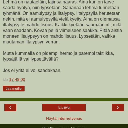
Lehmä on nautaeläin, lajinsa naaras. Aina kun on tarve
saada hyötyä, niin lypsetään. Sananaan lehmä tunnetaan
tyhmänä. On aamulypsy ja iltalypsy. Iltalypsyllä herutetaan
nekin, mitä ei aamulypsyllä vielä kyetty. Aina on olemassa
iltalypsylle mahdollisuus. Kaikki kyetään saamaan irti, mitä
vaan saadaan. Kovaa peliä viimeiseen saakka. Pitää aistia
moneen iltalypsyyn on mahdollisuus. Lypsetään, vaikka
muutaman iltalypsyn verran.
Mutta kummalla on pidempi hermo ja parempi taktiikka,
lypsäjällä vai lypsettävällä?
Jos ei yritä ei voi saadakaan.
klo
17.49.00
Jaa muille
‹
›
Etusivu
Näytä internetversio