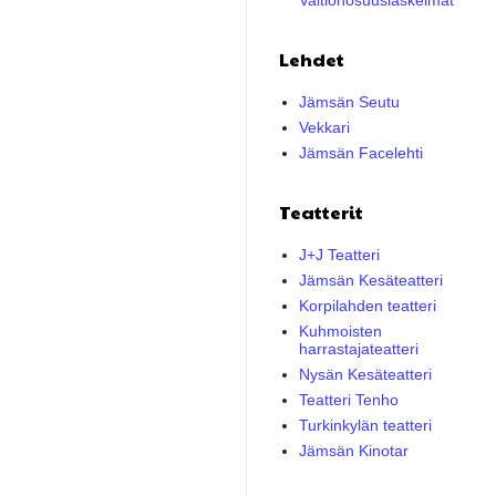
Valtionosuuslaskelmat
Lehdet
Jämsän Seutu
Vekkari
Jämsän Facelehti
Teatterit
J+J Teatteri
Jämsän Kesäteatteri
Korpilahden teatteri
Kuhmoisten
harrastajateatteri
Nysän Kesäteatteri
Teatteri Tenho
Turkinkylän teatteri
Jämsän Kinotar