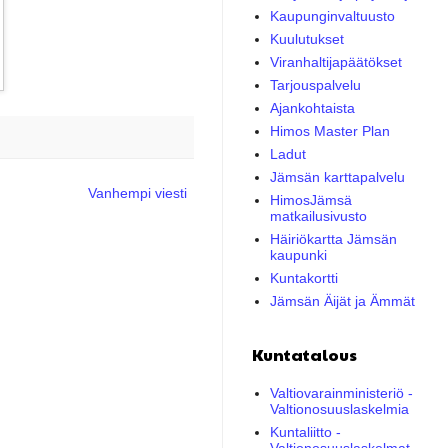
Kaupunginvaltuusto
Kuulutukset
Viranhaltijapäätökset
Tarjouspalvelu
Ajankohtaista
Himos Master Plan
Ladut
Jämsän karttapalvelu
Vanhempi viesti
HimosJämsä
matkailusivusto
Häiriökartta Jämsän
kaupunki
Kuntakortti
Jämsän Äijät ja Ämmät
Kuntatalous
Valtiovarainministeriö -
Valtionosuuslaskelmia
Kuntaliitto -