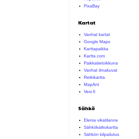
PixaBay
Kartat
Vanhat kartat
Google Maps
Karttapaikka
Kartta.com
Paikkatietoikkuna
Vanhat ilmakuvat
Retkikartta
MapAnt
Vesi.fi
Sähkö
Elenia vikatilanne
Sähkökatkokartta
Sähkön kilpailutus