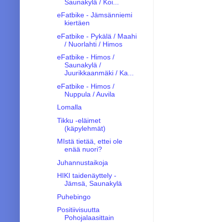
Saunakylä / Koi...
eFatbike - Jämsänniemi
kiertäen
eFatbike - Pykälä / Maahi
/ Nuorlahti / Himos
eFatbike - Himos /
Saunakylä /
Juurikkaanmäki / Ka...
eFatbike - Himos /
Nuppula / Auvila
Lomalla
Tikku -eläimet
(käpylehmät)
MIstä tietää, ettei ole
enää nuori?
Juhannustaikoja
HIKI taidenäyttely -
Jämsä, Saunakylä
Puhebingo
Positiivisuutta
Pohojalaasittain