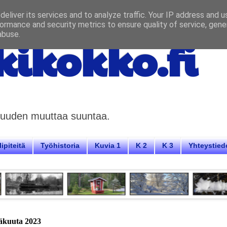
eliver its services and to analyze traffic. Your IP address and 
ormance and security metrics to ensure quality of service, gen
abuse.
ikokko.fi
aisuuden muuttaa suuntaa.
ipiteitä
Työhistoria
Kuvia 1
K 2
K 3
Yhteystied
säkuuta 2023