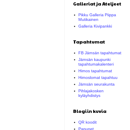
Galleriat ja Ateljeet
Pikku Galleria Piippa
Mutikainen
Galleria Kivipankki
Tapahtumat
FB Jämsän tapahtumat
Jämsän kaupunki
tapahtumakalenteri
Himos tapahtumat
Himoslomat tapahtuu
Jämsän seurakunta
Pihlajakosken
kyläyhdistys
Blogiin kuvia
QR koodit
Papunet