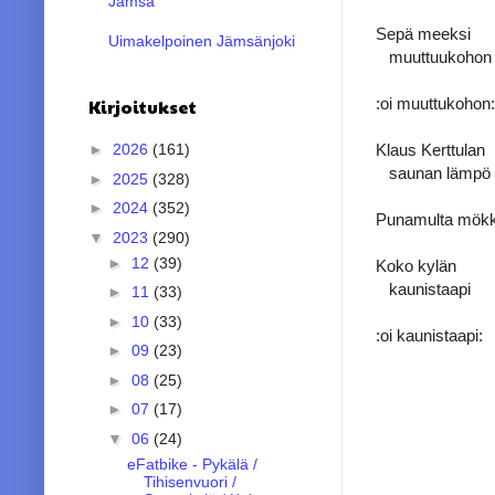
Jämsä
Sepä meeksi
Uimakelpoinen Jämsänjoki
muuttuukohon
:oi muuttukohon:
Kirjoitukset
Klaus Kerttulan
►
2026
(161)
saunan lämpö
►
2025
(328)
►
2024
(352)
Punamulta mökk
▼
2023
(290)
►
12
(39)
Koko kylän
kaunistaapi
►
11
(33)
►
10
(33)
:oi kaunistaapi:
►
09
(23)
►
08
(25)
►
07
(17)
▼
06
(24)
eFatbike - Pykälä /
Tihisenvuori /