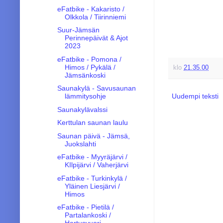
eFatbike - Kakaristo /
Olkkola / Tiirinniemi
Suur-Jämsän
Perinnepäivät & Ajot
2023
eFatbike - Pomona /
Himos / Pykälä /
klo
21.35.00
Jämsänkoski
Saunakylä - Savusaunan
Uudempi teksti
lämmitysohje
Saunakylävalssi
Kerttulan saunan laulu
Saunan päivä - Jämsä,
Juokslahti
eFatbike - Myyräjärvi /
KIlpijärvi / Vaherjärvi
eFatbike - Turkinkylä /
Yläinen Liesjärvi /
Himos
eFatbike - Pietilä /
Partalankoski /