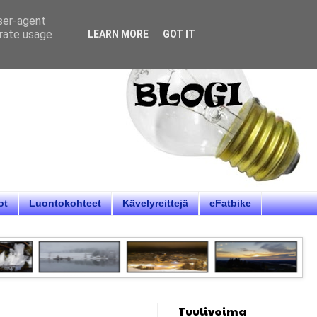
user-agent
erate usage
LEARN MORE
GOT IT
ot
Luontokohteet
Kävelyreittejä
eFatbike
Tuulivoima