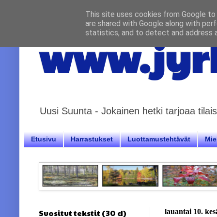
This site uses cookies from Google to d
are shared with Google along with perf
statistics, and to detect and address 
www.jyrk
Uusi Suunta - Jokainen hetki tarjoaa til
Etusivu
Harrastukset
Luottamustehtävät
Miel
Suositut tekstit (30 d)
lauantai 10. ke