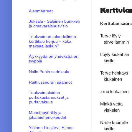
Kerttula
Ajanmääreet
Joksala - Salainen bunkkeri
Kerttulan sauna
ja omavaraisuusvisio
Terve löyly
Tuulivoiman taloudellinen
korttitalo horjuu – kuka
terve lämmin
maksaa laskun?
Löyly kiukahan
Älykkyyttä on yhdeksää eri
kiville
tyyppiä
Nalle Puhin sadelaulu
Terve henkäys
kiukainen
Raittiusseuran säännöt
:oi oi kiukainen:
Tuulivoimaloiden
purkukustannukset ja
purkuvakuus
Minkä vettä
viskelen
Maastopyöräily ja
jokamiehenoikeudet
Näille kuumille
Yläinen Liesjärvi, Himos,
kiville