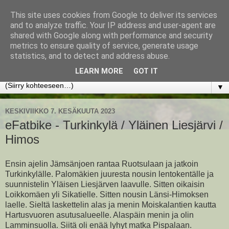
This site uses cookies from Google to deliver its services
www.jyrkikokko.fi
and to analyze traffic. Your IP address and user-agent are
shared with Google along with performance and security
metrics to ensure quality of service, generate usage
Uusi Suunta - Jokainen hetki tarjoaa tilaisuuden muuttaa
statistics, and to detect and address abuse.
suuntaa.
LEARN MORE
GOT IT
▼
KESKIVIIKKO 7. KESÄKUUTA 2023
eFatbike - Turkinkylä / Yläinen Liesjärvi /
Himos
Ensin ajelin Jämsänjoen rantaa Ruotsulaan ja jatkoin
Turkinkylälle. Palomäkien juuresta nousin lentokentälle ja
suunnistelin Yläisen Liesjärven laavulle. Sitten oikaisin
Loikkomäen yli Sikatielle. Sitten nousin Länsi-Himoksen
laelle. Sieltä laskettelin alas ja menin Moiskalantien kautta
Hartusvuoren asutusalueelle. Alaspäin menin ja olin
Lamminsuolla. Siitä oli enää lyhyt matka Pispalaan.