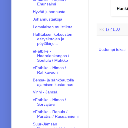
Ehunsalmi
Hyvää juhannusta
Juhannustaikoja
Lomalaisen muistilista
klo
17.41.00
Hallituksen kokousten
esityslistojen ja
pöytäkirjo...
Uudempi teksti
eFatbike -
Haaralankangas /
Soutula / Mulikko
eFatbike - Himos /
Rahkavuori
Bensa- ja sähköautolla
ajamisen kustannus
Vinni - Jämsä
eFatbike - Himos /
Sorvajärvi
eFatbike - Rapula /
Paratiisi / Rasuanniemi
Suur-Jämsän