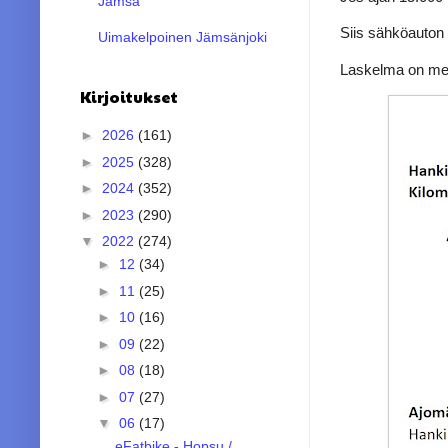
Jämsä
Siis sähköauton 
Uimakelpoinen Jämsänjoki
Laskelma on melk
Kirjoitukset
►
2026
(161)
►
2025
(328)
►
2024
(352)
►
2023
(290)
▼
2022
(274)
►
12
(34)
►
11
(25)
►
10
(16)
►
09
(22)
►
08
(18)
►
07
(27)
▼
06
(17)
eFatbike - Hopsu /