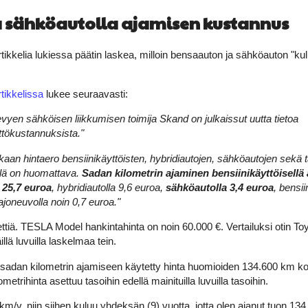
a sähköautolla ajamisen kustannus
ikkelia lukiessa päätin laskea, milloin bensaauton ja sähköauton "kul
rtikkelissa
lukee seuraavasti:
yen sähköisen liikkumisen toimija Skand on julkaissut uutta tietoa
ttökustannuksista."
aan hintaero bensiinikäyttöisten, hybridiautojen, sähköautojen sekä
llä on huomattava.
Sadan kilometrin ajaminen bensiinikäyttöisellä
25,7 euroa
, hybridiautolla 9,6 euroa,
sähköautolla 3,4 euroa
, bensi
ajoneuvolla noin 0,7 euroa."
nettiä. TESLA Model hankintahinta on noin 60.000 €. Vertailuksi otin To
illä luvuilla laskelmaa tein.
 sadan kilometrin ajamiseen käytetty hinta huomioiden 134.600 km ko
metrihinta asettuu tasoihin edellä mainituilla luvuilla tasoihin.
km/v, niin siihen kuluu yhdeksän (9) vuotta, jotta olen ajanut tuon 13