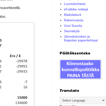
Luontokohteet
ensavehkeellä.
eFatbike reittejä
Maitolaiturit
ulos.
Rakennuksia
Uusi Suunta
Saunakylä
Jämsänkosken ja
Kaipolan paperitehtaat
Päätöksenteko
Translate