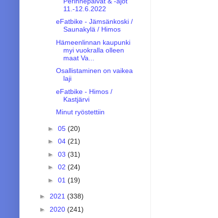
Perinnepäivät & -ajot
11.-12.6.2022
eFatbike - Jämsänkoski /
Saunakylä / Himos
Hämeenlinnan kaupunki
myi vuokralla olleen
maat Va...
Osallistaminen on vaikea
laji
eFatbike - Himos /
Kastjärvi
Minut ryöstettiin
►
05
(20)
►
04
(21)
►
03
(31)
►
02
(24)
►
01
(19)
►
2021
(338)
►
2020
(241)