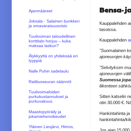
Bensa- j
Ajanmääreet
Joksala - Salainen bunkkeri
Kauppalehden art
ja omavaraisuusvisio
tasoissa.
Tuulivoiman taloudellinen
Kauppalehden
a
korttitalo horjuu – kuka
maksaa laskun?
"Suomalainen kev
Älykkyyttä on yhdeksää eri
ajoneuvojen käy
tyyppiä
"Selvityksen muk
Nalle Puhin sadelaulu
ajoneuvojen väli
Suomessa jopa 
Raittiusseuran säännöt
liikenteen sähkö
Tuulivoimaloiden
Sitten katselin 
purkukustannukset ja
purkuvakuus
otin 30.000 €. Nä
Maastopyöräily ja
Hankintahinta ja
jokamiehenoikeudet
hankintahinta/kilo
Yläinen Liesjärvi, Himos,
Jos ajan 15.000 