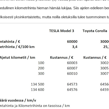
edullinen kilometrihinta hieman hämää lukijaa. Siis ajelen edelleen b
oisesti yksinkertaistettu, mutta noilla oletuksilla tulee tuommoinen t