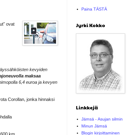
Paina TÄSTÄ
ut" ovat
Jyrki Kokko
 täyssähköisten kevyiden
 ajoneuvolla maksaa
inimopolla 6,4 euroa ja kevyen
yota Corollan, jonka hinnaksi
Linkkejä
hdalla
Jämsä - Asujan silmin
Minun Jämsä
Blogin kirjoittaminen
4.600 km.