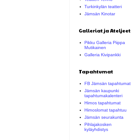
Turkinkylän teatteri
Jämsän Kinotar
Galleriat ja Ateljeet
Pikku Galleria Piippa
Mutikainen
Galleria Kivipankki
Tapahtumat
FB Jämsän tapahtumat
Jämsän kaupunki
tapahtumakalenteri
Himos tapahtumat
Himoslomat tapahtuu
Jämsän seurakunta
Pihlajakosken
kyläyhdistys