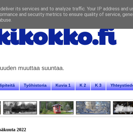
eliver its services and to analyze traffic. Your IP address and 
ormance and security metrics to ensure quality of service, gen
abuse.
ikokko.fi
aisuuden muuttaa suuntaa.
ipiteitä
Työhistoria
Kuvia 1
K 2
K 3
Yhteystied
esäkuuta 2022