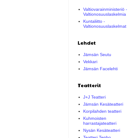
Valtiovarainministeriö -
Valtionosuuslaskelmia
Kuntaliitto -
Valtionosuuslaskelmat
Lehdet
Jämsän Seutu
Vekkari
Jämsän Facelehti
Teatterit
J+J Teatteri
Jämsän Kesäteatteri
Korpilahden teatteri
Kuhmoisten
harrastajateatteri
Nysän Kesäteatteri
Teatteri Tenho