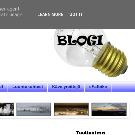
user-agent
erate usage
LEARN MORE
GOT IT
ot
Luontokohteet
Kävelyreittejä
eFatbike
Tuulivoima