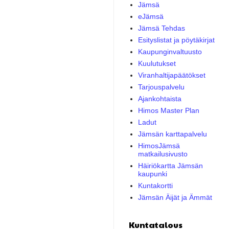
Jämsä
eJämsä
Jämsä Tehdas
Esityslistat ja pöytäkirjat
Kaupunginvaltuusto
Kuulutukset
Viranhaltijapäätökset
Tarjouspalvelu
Ajankohtaista
Himos Master Plan
Ladut
Jämsän karttapalvelu
HimosJämsä
matkailusivusto
Häiriökartta Jämsän
kaupunki
Kuntakortti
Jämsän Äijät ja Ämmät
Kuntatalous