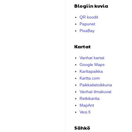
Blogiin kuvia
QR koodit
Papunet
PixaBay
Kartat
Vanhat kartat
Google Maps
Karttapaikka
Kartta.com
Paikkatietoikkuna
Vanhat ilmakuvat
Retkikartta
MapAnt
Vesi.fi
Sähkö