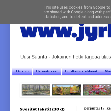
This site uses cookies from Google to d
are shared with Google along with perf
statistics, and to detect and address 
www.jyrk
Uusi Suunta - Jokainen hetki tarjoaa til
Etusivu
Harrastukset
Luottamustehtävät
Miel
Suositut tekstit (30 d)
perjantai 17. k