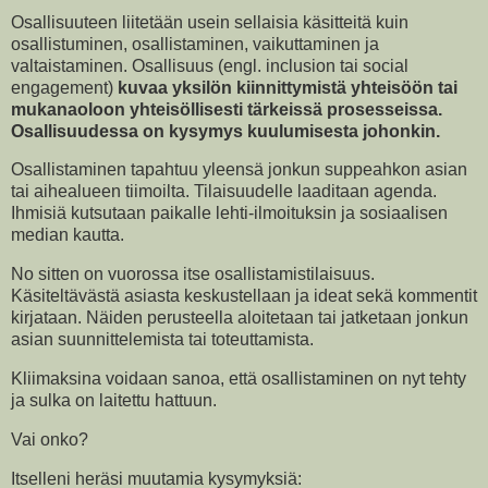
Osallisuuteen liitetään usein sellaisia käsitteitä kuin
osallistuminen, osallistaminen, vaikuttaminen ja
valtaistaminen. Osallisuus (engl. inclusion tai social
engagement)
kuvaa yksilön kiinnittymistä yhteisöön tai
mukanaoloon yhteisöllisesti tärkeissä prosesseissa.
Osallisuudessa on kysymys kuulumisesta johonkin.
Osallistaminen tapahtuu yleensä jonkun suppeahkon asian
tai aihealueen tiimoilta. Tilaisuudelle laaditaan agenda.
Ihmisiä kutsutaan paikalle lehti-ilmoituksin ja sosiaalisen
median kautta.
No sitten on vuorossa itse osallistamistilaisuus.
Käsiteltävästä asiasta keskustellaan ja ideat sekä kommentit
kirjataan. Näiden perusteella aloitetaan tai jatketaan jonkun
asian suunnittelemista tai toteuttamista.
Kliimaksina voidaan sanoa, että osallistaminen on nyt tehty
ja sulka on laitettu hattuun.
Vai onko?
Itselleni heräsi muutamia kysymyksiä: