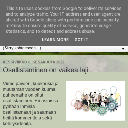
This site uses cookies from Google to deliver its services
www.jyrkikokko.fi
and to analyze traffic. Your IP address and user-agent are
shared with Google along with performance and security
metrics to ensure quality of service, generate usage
Uusi Suunta - Jokainen hetki tarjoaa tilaisuuden muuttaa
statistics, and to detect and address abuse.
suuntaa.
LEARN MORE
GOT IT
▼
KESKIVIIKKO 8. KESÄKUUTA 2022
Osallistaminen on vaikea laji
Viime päivien, kuukausia ja
muutaman vuoden kuuma
puheenaihe on ollut
osallistaminen. Eri asioissa
pyritään ihmisiä
osallistamaan ja saamaan
heiltä kommentteja sekä
kehitysideoita.