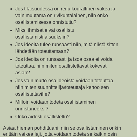
Jos tilaisuudessa on reilu kourallinen väkeä ja
vain muutama on rivikuntalainen, niin onko
osallistamisessa onnistuttu?
Miksi ihmiset eivät osallistu
osallistamistilaisuuksiin?
Jos ideoita tulee runsaasti niin, mitä niistä sitten
lähdetään toteuttamaan?
Jos ideoita on runsaasti ja isoa osaa ei voida
toteuttaa, niin miten osallistettavat kokevat
asian?
Jos vain murto-osa ideoista voidaan toteuttaa,
niin miten suunnittelija/toteuttaja kertoo sen
osallistettaville?
Milloin voidaan todeta osallistaminen
onnistuneeksi?
Onko aidosti osallistettu?
Asiaa hieman pohdittuani, niin se osallistaminen onkin
erittäin vaikea laji, jotta voidaan todeta se kaikin osin