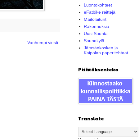
Luontokohteet
eFatbike reittejä
Maitolaiturit
Rakennuksia
Uusi Suunta
Saunakylä
Vanhempi viesti
Jämsänkosken ja
Kaipolan paperitehtaat
Päätöksenteko
Translate