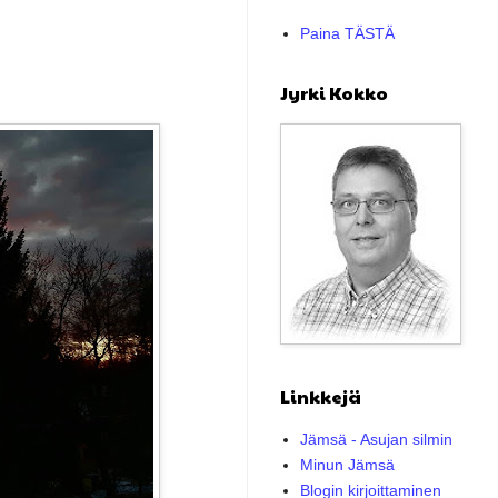
Paina TÄSTÄ
Jyrki Kokko
Linkkejä
Jämsä - Asujan silmin
Minun Jämsä
Blogin kirjoittaminen