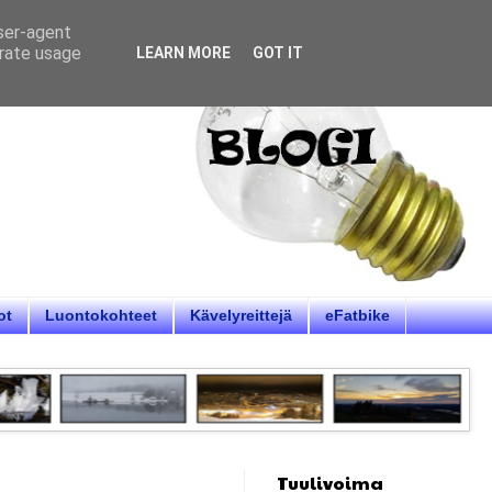
user-agent
erate usage
LEARN MORE
GOT IT
ot
Luontokohteet
Kävelyreittejä
eFatbike
Tuulivoima