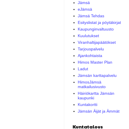
Jämsä
eJämsä
Jämsä Tehdas
Esityslistat ja pöytäkirjat
Kaupunginvaltuusto
Kuulutukset
Viranhaltijapäätökset
Tarjouspalvelu
Ajankohtaista
Himos Master Plan
Ladut
Jämsän karttapalvelu
HimosJämsä
matkailusivusto
Häiriökartta Jämsän
kaupunki
Kuntakortti
Jämsän Äijät ja Ämmät
Kuntatalous