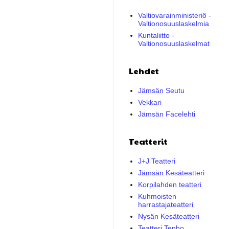
Valtiovarainministeriö -
Valtionosuuslaskelmia
Kuntaliitto -
Valtionosuuslaskelmat
Lehdet
Jämsän Seutu
Vekkari
Jämsän Facelehti
Teatterit
J+J Teatteri
Jämsän Kesäteatteri
Korpilahden teatteri
Kuhmoisten
harrastajateatteri
Nysän Kesäteatteri
Teatteri Tenho