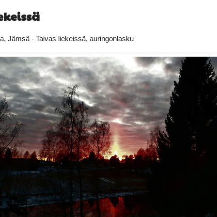
ekeissä
a, Jämsä - Taivas liekeissä, auringonlasku