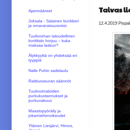
Taivas li
Ajanmääreet
Joksala - Salainen bunkkeri
12.4.2019 Pispal
ja omavaraisuusvisio
Tuulivoiman taloudellinen
korttitalo horjuu – kuka
maksaa laskun?
Älykkyyttä on yhdeksää eri
tyyppiä
Nalle Puhin sadelaulu
Raittiusseuran säännöt
Tuulivoimaloiden
purkukustannukset ja
purkuvakuus
Maastopyöräily ja
jokamiehenoikeudet
Yläinen Liesjärvi, Himos,