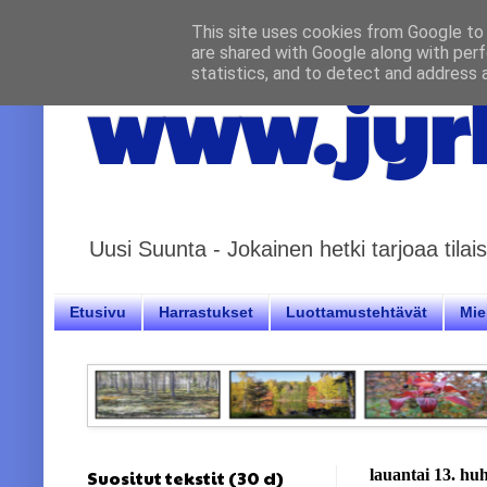
This site uses cookies from Google to d
are shared with Google along with perf
statistics, and to detect and address 
www.jyrk
Uusi Suunta - Jokainen hetki tarjoaa til
Etusivu
Harrastukset
Luottamustehtävät
Miel
Suositut tekstit (30 d)
lauantai 13. hu