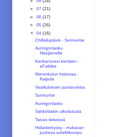
►
08
(16)
►
07
(21)
►
06
(17)
►
05
(26)
▼
04
(16)
Chillailupäivä - Sunnuntai
Auringonlasku
Näsijärvellä
Kankarisvesi kiertäen -
eFatbike
Merenkulun historiaa -
Kaipola
Vaalituloksen puntarointia
Sunnuntai
Auringonlasku
Sähköläskin ulkoilutusta
Taivas liekeissä
Hidastetöyssy - mukavan
jouheva asfalttikumpu