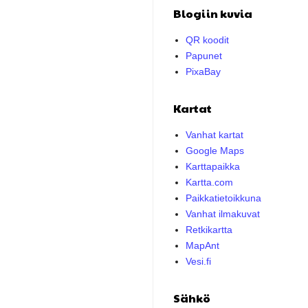
Blogiin kuvia
QR koodit
Papunet
PixaBay
Kartat
Vanhat kartat
Google Maps
Karttapaikka
Kartta.com
Paikkatietoikkuna
Vanhat ilmakuvat
Retkikartta
MapAnt
Vesi.fi
Sähkö