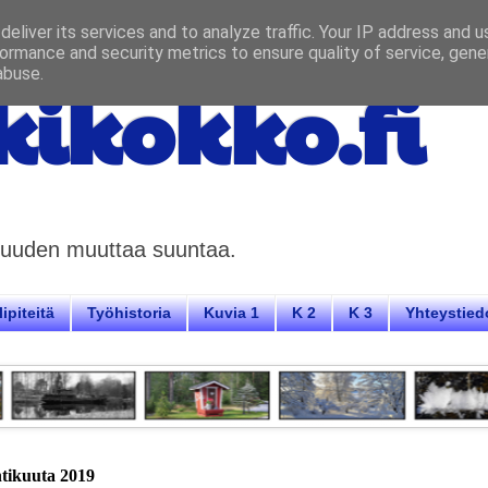
eliver its services and to analyze traffic. Your IP address and 
ormance and security metrics to ensure quality of service, gen
abuse.
ikokko.fi
aisuuden muuttaa suuntaa.
ipiteitä
Työhistoria
Kuvia 1
K 2
K 3
Yhteystied
htikuuta 2019