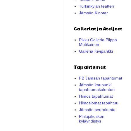
Turkinkylän teatteri
Jämsän Kinotar
Galleriat ja Ateljeet
Pikku Galleria Piippa
Mutikainen
Galleria Kivipankki
Tapahtumat
FB Jämsän tapahtumat
Jämsän kaupunki
tapahtumakalenteri
Himos tapahtumat
Himoslomat tapahtuu
Jämsän seurakunta
Pihlajakosken
kyläyhdistys