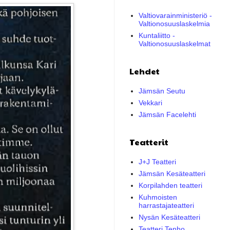
Valtiovarainministeriö -
Valtionosuuslaskelmia
Kuntaliitto -
Valtionosuuslaskelmat
Lehdet
Jämsän Seutu
Vekkari
Jämsän Facelehti
Teatterit
J+J Teatteri
Jämsän Kesäteatteri
Korpilahden teatteri
Kuhmoisten
harrastajateatteri
Nysän Kesäteatteri
Teatteri Tenho