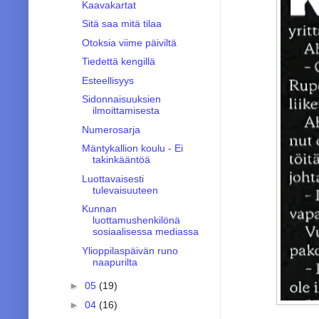
Kaavakartat
Sitä saa mitä tilaa
Otoksia viime päiviltä
Tiedettä kengillä
Esteellisyys
Sidonnaisuuksien
ilmoittamisesta
Numerosarja
Mäntykallion koulu - Ei
takinkääntöä
Luottavaisesti
tulevaisuuteen
Kunnan
luottamushenkilönä
sosiaalisessa mediassa
Ylioppilaspäivän runo
naapurilta
►
05
(19)
►
04
(16)