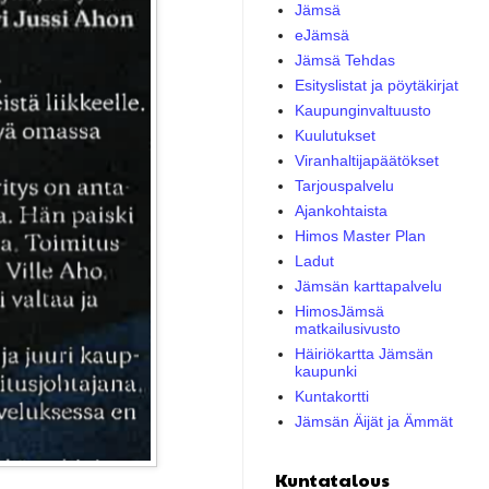
Jämsä
eJämsä
Jämsä Tehdas
Esityslistat ja pöytäkirjat
Kaupunginvaltuusto
Kuulutukset
Viranhaltijapäätökset
Tarjouspalvelu
Ajankohtaista
Himos Master Plan
Ladut
Jämsän karttapalvelu
HimosJämsä
matkailusivusto
Häiriökartta Jämsän
kaupunki
Kuntakortti
Jämsän Äijät ja Ämmät
Kuntatalous