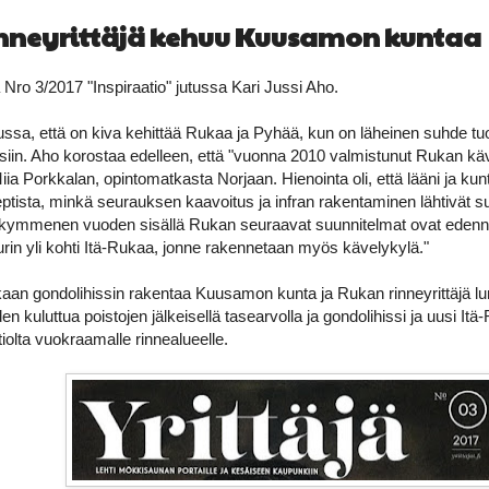
nneyrittäjä kehuu Kuusamon kuntaa
 Nro 3/2017 "Inspiraatio" jutussa Kari Jussi Aho.
tussa, että on kiva kehittää Rukaa ja Pyhää, kun on läheinen suhde tu
isiin. Aho korostaa edelleen, että "vuonna 2010 valmistunut Rukan kä
iia Porkkalan, opintomatkasta Norjaan. Hienointa oli, että lääni ja kun
tista, minkä seurauksen kaavoitus ja infran rakentaminen lähtivät sukk
 kymmenen vuoden sisällä Rukan seuraavat suunnitelmat ovat edenne
turin yli kohti Itä-Rukaa, jonne rakennetaan myös kävelykylä."
kaan gondolihissin rakentaa Kuusamon kunta ja Rukan rinneyrittäjä l
kuluttua poistojen jälkeisellä tasearvolla ja gondolihissi ja uusi Itä
ltiolta vuokraamalle rinnealueelle.