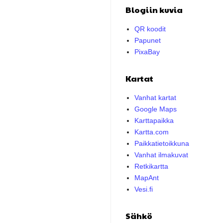
Blogiin kuvia
QR koodit
Papunet
PixaBay
Kartat
Vanhat kartat
Google Maps
Karttapaikka
Kartta.com
Paikkatietoikkuna
Vanhat ilmakuvat
Retkikartta
MapAnt
Vesi.fi
Sähkö