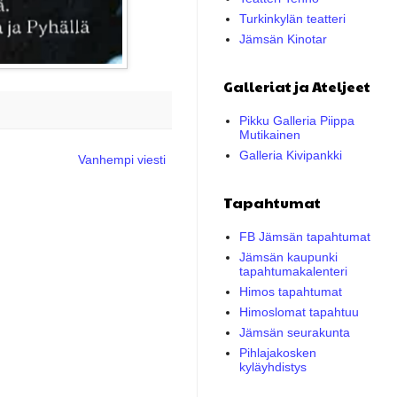
Turkinkylän teatteri
Jämsän Kinotar
Galleriat ja Ateljeet
Pikku Galleria Piippa
Mutikainen
Galleria Kivipankki
Vanhempi viesti
Tapahtumat
FB Jämsän tapahtumat
Jämsän kaupunki
tapahtumakalenteri
Himos tapahtumat
Himoslomat tapahtuu
Jämsän seurakunta
Pihlajakosken
kyläyhdistys