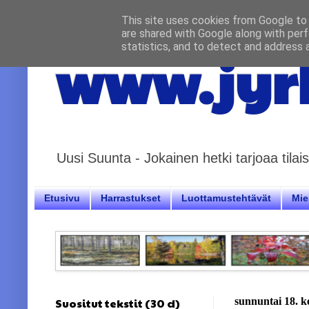
This site uses cookies from Google to d
are shared with Google along with perf
statistics, and to detect and address 
www.jyrk
Uusi Suunta - Jokainen hetki tarjoaa til
Etusivu
Harrastukset
Luottamustehtävät
Miel
Suositut tekstit (30 d)
sunnuntai 18. 