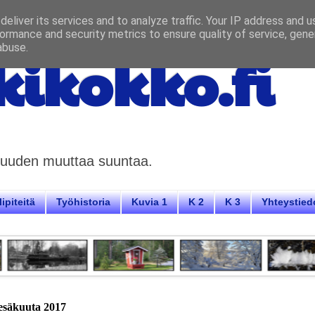
eliver its services and to analyze traffic. Your IP address and 
ormance and security metrics to ensure quality of service, gen
abuse.
ikokko.fi
aisuuden muuttaa suuntaa.
ipiteitä
Työhistoria
Kuvia 1
K 2
K 3
Yhteystied
kesäkuuta 2017