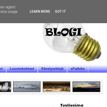
user-agent
erate usage
LEARN MORE
GOT IT
ot
Luontokohteet
Kävelyreittejä
eFatbike
Tuulivoima