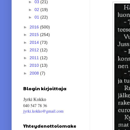
►
03
(21)
►
02
(19)
►
01
(22)
►
2016
(500)
►
2015
(254)
►
2014
(73)
►
2012
(12)
►
2011
(12)
►
2010
(13)
►
2008
(7)
Blogin kirjoittaja
Jyrki Kokko
040 547 78 36
jyrki.kokko@gmail.com
Yhteydenottolomake