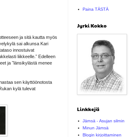
Paina TÄSTÄ
Jyrki Kokko
otteeseen ja sitä kautta myös
velykylä sai alkunsa Kari
tataso innostuivat
elasti liikkeelle." Edelleen
et ja "länsikylästä menee
unastaa sen käyttöönotosta
-Rukan kylä tulevat
Linkkejä
Jämsä - Asujan silmin
Minun Jämsä
Blogin kirjoittaminen