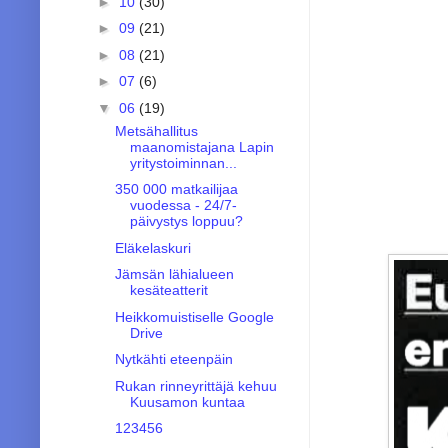
►
10
(30)
►
09
(21)
►
08
(21)
►
07
(6)
▼
06
(19)
Metsähallitus
maanomistajana Lapin
yritystoiminnan...
350 000 matkailijaa
vuodessa - 24/7-
päivystys loppuu?
Eläkelaskuri
Jämsän lähialueen
kesäteatterit
Heikkomuistiselle Google
Drive
Nytkähti eteenpäin
Rukan rinneyrittäjä kehuu
Kuusamon kuntaa
123456