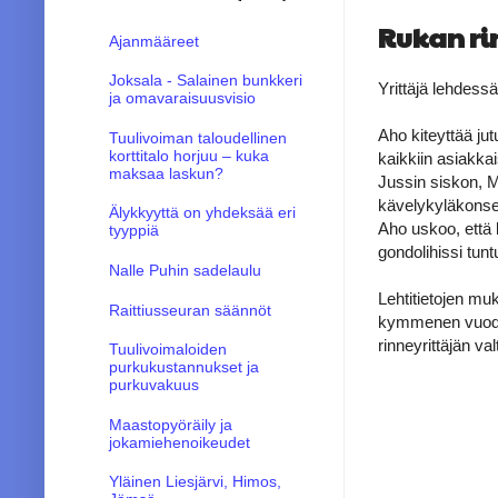
Rukan ri
Ajanmääreet
Joksala - Salainen bunkkeri
Yrittäjä lehdessä
ja omavaraisuusvisio
Aho kiteyttää ju
Tuulivoiman taloudellinen
korttitalo horjuu – kuka
kaikkiin asiakka
maksaa laskun?
Jussin siskon, M
kävelykyläkonsep
Älykkyyttä on yhdeksää eri
Aho uskoo, että
tyyppiä
gondolihissi tun
Nalle Puhin sadelaulu
Lehtitietojen mu
Raittiusseuran säännöt
kymmenen vuoden 
rinneyrittäjän va
Tuulivoimaloiden
purkukustannukset ja
purkuvakuus
Maastopyöräily ja
jokamiehenoikeudet
Yläinen Liesjärvi, Himos,