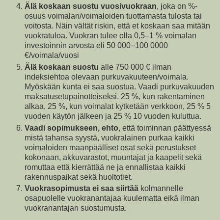
Älä koskaan suostu vuosivuokraan
, joka on %-
osuus voimalan/voimaloiden tuottamasta tulosta tai
voitosta. Näin vältät riskin, että et koskaan saa mitään
vuokratuloa. Vuokran tulee olla 0,5–1 % voimalan
investoinnin arvosta eli 50 000–100 0000
€/voimala/vuosi
Älä koskaan suostu
alle 750 000 € ilman
indeksiehtoa olevaan purkuvakuuteen/voimala.
Myöskään kunta ei saa suostua. Vaadi purkuvakuuden
maksatusetupainotteiseksi. 25 %, kun rakentaminen
alkaa, 25 %, kun voimalat kytketään verkkoon, 25 % 5
vuoden käytön jälkeen ja 25 % 10 vuoden kuluttua.
Vaadi sopimukseen, ehto
, että toiminnan päättyessä
mistä tahansa syystä, vuokralainen purkaa kaikki
voimaloiden maanpäälliset osat sekä perustukset
kokonaan, akkuvarastot, muuntajat ja kaapelit sekä
romuttaa että kierrättää ne ja ennallistaa kaikki
rakennuspaikat sekä huoltotiet.
Vuokrasopimusta ei saa siirtää
kolmannelle
osapuolelle vuokranantajaa kuulematta eikä ilman
vuokranantajan suostumusta.