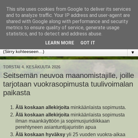
This site uses cookies from Google to deliver its services
www.jyrkikokko.fi
and to analyze traffic. Your IP address and user-agent are
shared with Google along with performance and security
metrics to ensure quality of service, generate usage
Uusi Suunta - Jokainen hetki tarjoaa tilaisuuden muuttaa
statistics, and to detect and address abuse.
suuntaa.
LEARN MORE
GOT IT
▼
TORSTAI 4. KESÄKUUTA 2026
Seitsemän neuvoa maanomistajille, joille
tarjotaan vuokrasopimusta tuulivoimalan
paikasta
Älä koskaan allekirjoita
minkäänlaista sopimusta.
Älä koskaan allekirjoita
minkäänlaista sopimusta
ilman maankäyttöön ja sopimusjuridiikkaan
perehtyneen asiantuntijajuristin apua
Älä koskaan hyväksy
yli 25 vuoden vuokra-aikaa