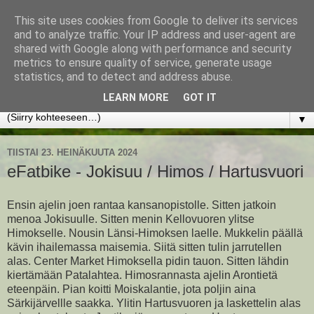
This site uses cookies from Google to deliver its services
www.jyrkikokko.fi
and to analyze traffic. Your IP address and user-agent are
shared with Google along with performance and security
metrics to ensure quality of service, generate usage
Uusi Suunta - Jokainen hetki tarjoaa tilaisuuden muuttaa
statistics, and to detect and address abuse.
suuntaa.
LEARN MORE
GOT IT
▼
TIISTAI 23. HEINÄKUUTA 2024
eFatbike - Jokisuu / Himos / Hartusvuori
Ensin ajelin joen rantaa kansanopistolle. Sitten jatkoin
menoa Jokisuulle. Sitten menin Kellovuoren ylitse
Himokselle. Nousin Länsi-Himoksen laelle. Mukkelin päällä
kävin ihailemassa maisemia. Siitä sitten tulin jarrutellen
alas. Center Market Himoksella pidin tauon. Sitten lähdin
kiertämään Patalahtea. Himosrannasta ajelin Arontietä
eteenpäin. Pian koitti Moiskalantie, jota poljin aina
Särkijärvellle saakka. Ylitin Hartusvuoren ja laskettelin alas