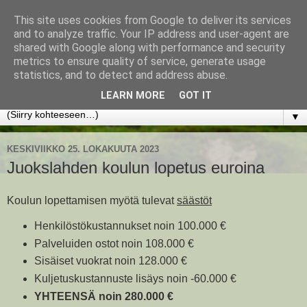
This site uses cookies from Google to deliver its services
www.jyrkikokko.fi
and to analyze traffic. Your IP address and user-agent are
shared with Google along with performance and security
metrics to ensure quality of service, generate usage
Uusi Suunta - Jokainen hetki tarjoaa tilaisuuden muuttaa
statistics, and to detect and address abuse.
suuntaa.
LEARN MORE
GOT IT
▼
KESKIVIIKKO 25. LOKAKUUTA 2023
Juokslahden koulun lopetus euroina
Koulun lopettamisen myötä tulevat
säästöt
Henkilöstökustannukset noin 100.000 €
Palveluiden ostot noin 108.000 €
Sisäiset vuokrat noin 128.000 €
Kuljetuskustannuste lisäys noin -60.000 €
YHTEENSÄ noin 280.000 €