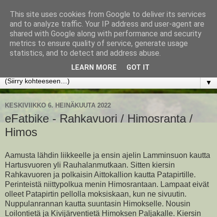
This site uses cookies from Google to deliver its services
www.jyrkikokko.fi
and to analyze traffic. Your IP address and user-agent are
shared with Google along with performance and security
metrics to ensure quality of service, generate usage
Uusi Suunta - Jokainen hetki tarjoaa tilaisuuden muuttaa
statistics, and to detect and address abuse.
suuntaa.
LEARN MORE
GOT IT
▼
KESKIVIIKKO 6. HEINÄKUUTA 2022
eFatbike - Rahkavuori / Himosranta /
Himos
Aamusta lähdin liikkeelle ja ensin ajelin Lamminsuon kautta
Hartusvuoren yli Rauhalanmutkaan. Sitten kiersin
Rahkavuoren ja polkaisin Aittokallion kautta Patapirtille.
Perinteistä niittypolkua menin Himosrantaan. Lampaat eivät
olleet Patapirtin pellolla moksiskaan, kun ne sivuutin.
Nuppulanrannan kautta suuntasin Himokselle. Nousin
Loilontietä ja Kivijärventietä Himoksen Paljakalle. Kiersin