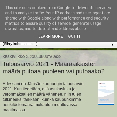
This site uses cookies from Google to deliver its services
www.jyrkikokko.fi
and to analyze traffic. Your IP address and user-agent are
shared with Google along with performance and security
metrics to ensure quality of service, generate usage
Uusi Suunta - Jokainen hetki tarjoaa tilaisuuden muuttaa
statistics, and to detect and address abuse.
suuntaa.
LEARN MORE
GOT IT
▼
KESKIVIIKKO 2. JOULUKUUTA 2020
Talousarvio 2021 - Määräaikaisten
määrä putoaa puoleen vai putoaako?
Edessäni on Jämsän kaupungin talousarvio
2021. Kun tiedetään, että asukasluku ja
veronmaksajien määrä vähenee, niin tulen
tutkineeksi tarkkaan, kuinka kaupunkimme
henkilöstömäärä mukautuu muuttuvassa
maailmassa.