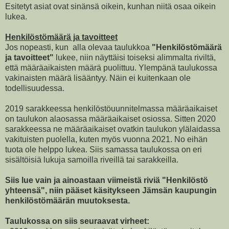
Esitetyt asiat ovat sinänsä oikein, kunhan niitä osaa oikein
lukea.
Henkilöstömäärä ja tavoitteet
Jos nopeasti, kun alla olevaa taulukkoa
"Henkilöstömäärä
ja tavoitteet"
lukee, niin näyttäisi toiseksi alimmalta riviltä,
että määräaikaisten määrä puolittuu. Ylempänä taulukossa
vakinaisten määrä lisääntyy. Näin ei kuitenkaan ole
todellisuudessa.
2019 sarakkeessa henkilöstöuunnitelmassa määräaikaiset
on taulukon alaosassa määräaikaiset osiossa. Sitten 2020
sarakkeessa ne määräaikaiset ovatkin taulukon ylälaidassa
vakituisten puolella, kuten myös vuonna 2021. No eihän
tuota ole helppo lukea. Siis samassa taulukossa on eri
sisältöisiä lukuja samoilla riveillä tai sarakkeilla.
Siis lue vain ja ainoastaan viimeistä riviä "Henkilöstö
yhteensä", niin pääset käsitykseen Jämsän kaupungin
henkilöstömäärän muutoksesta.
Taulukossa on siis seuraavat virheet: