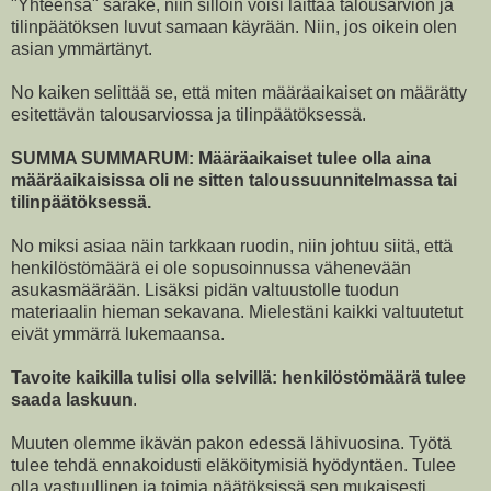
"Yhteensä" sarake, niin silloin voisi laittaa talousarvion ja
tilinpäätöksen luvut samaan käyrään. Niin, jos oikein olen
asian ymmärtänyt.
No kaiken selittää se, että miten määräaikaiset on määrätty
esitettävän talousarviossa ja tilinpäätöksessä.
SUMMA SUMMARUM: Määräaikaiset tulee olla aina
määräaikaisissa oli ne sitten taloussuunnitelmassa tai
tilinpäätöksessä.
No miksi asiaa näin tarkkaan ruodin, niin johtuu siitä, että
henkilöstömäärä ei ole sopusoinnussa vähenevään
asukasmäärään. Lisäksi pidän valtuustolle tuodun
materiaalin hieman sekavana. Mielestäni kaikki valtuutetut
eivät ymmärrä lukemaansa.
Tavoite kaikilla tulisi olla selvillä: henkilöstömäärä tulee
saada laskuun
.
Muuten olemme ikävän pakon edessä lähivuosina. Työtä
tulee tehdä ennakoidusti eläköitymisiä hyödyntäen. Tulee
olla vastuullinen ja toimia päätöksissä sen mukaisesti.