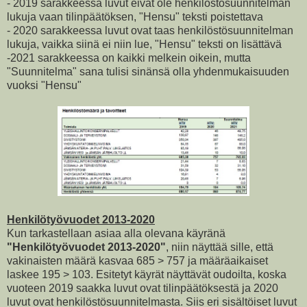
- 2019 sarakkeessa luvut eivät ole henkilöstösuunnitelman
lukuja vaan tilinpäätöksen, "Hensu" teksti poistettava
- 2020 sarakkeessa luvut ovat taas henkilöstösuunnitelman
lukuja, vaikka siinä ei niin lue, "Hensu" teksti on lisättävä
-2021 sarakkeessa on kaikki melkein oikein, mutta
"Suunnitelma" sana tulisi sinänsä olla yhdenmukaisuuden
vuoksi "Hensu"
Henkilötyövuodet 2013-2020
Kun tarkastellaan asiaa alla olevana käyränä
"Henkilötyövuodet 2013-2020"
, niin näyttää sille, että
vakinaisten määrä kasvaa 685 > 757 ja määräaikaiset
laskee 195 > 103. Esitetyt käyrät näyttävät oudoilta, koska
vuoteen 2019 saakka luvut ovat tilinpäätöksestä ja 2020
luvut ovat henkilöstösuunnitelmasta. Siis eri sisältöiset luvut