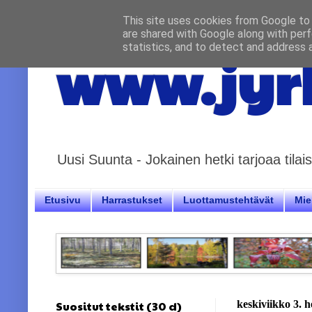
This site uses cookies from Google to d
are shared with Google along with perf
statistics, and to detect and address 
www.jyrk
Uusi Suunta - Jokainen hetki tarjoaa til
Etusivu
Harrastukset
Luottamustehtävät
Miel
Suositut tekstit (30 d)
keskiviikko 3. 