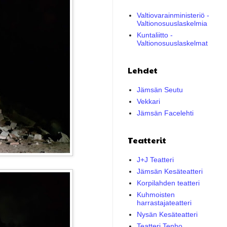
Valtiovarainministeriö -
Valtionosuuslaskelmia
Kuntaliitto -
Valtionosuuslaskelmat
Lehdet
Jämsän Seutu
Vekkari
Jämsän Facelehti
Teatterit
J+J Teatteri
Jämsän Kesäteatteri
Korpilahden teatteri
Kuhmoisten
harrastajateatteri
Nysän Kesäteatteri
Teatteri Tenho