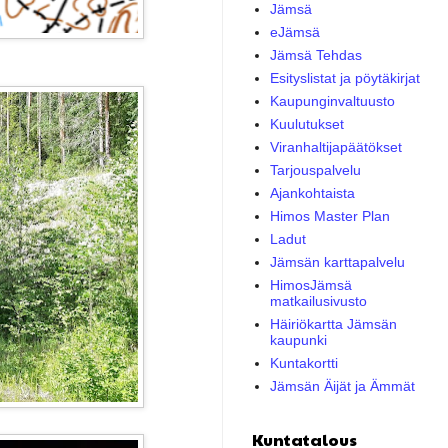
Jämsä
eJämsä
Jämsä Tehdas
Esityslistat ja pöytäkirjat
Kaupunginvaltuusto
Kuulutukset
Viranhaltijapäätökset
Tarjouspalvelu
Ajankohtaista
Himos Master Plan
Ladut
Jämsän karttapalvelu
HimosJämsä
matkailusivusto
Häiriökartta Jämsän
kaupunki
Kuntakortti
Jämsän Äijät ja Ämmät
Kuntatalous