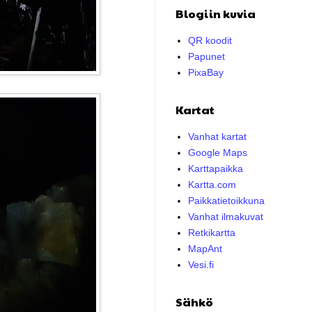
Blogiin kuvia
QR koodit
Papunet
PixaBay
Kartat
Vanhat kartat
Google Maps
Karttapaikka
Kartta.com
Paikkatietoikkuna
Vanhat ilmakuvat
Retkikartta
MapAnt
Vesi.fi
Sähkö