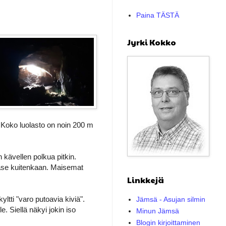
Paina TÄSTÄ
Jyrki Kokko
. Koko luolasto on noin 200 m
n kävellen polkua pitkin.
ääse kuitenkaan. Maisemat
Linkkejä
tti "varo putoavia kiviä".
Jämsä - Asujan silmin
 Siellä näkyi jokin iso
Minun Jämsä
Blogin kirjoittaminen