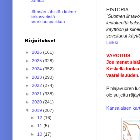
Jämsä
HISTORIA:
Jämsän lähistön kolme
"Suomen ilmavoim
kirkasvetistä
snorklauspaikkaa
lentokenttä kalu
käyttöön ja siih
soveltunut käyttö
Kirjoitukset
Linkki
►
2026
(161)
VAROITUS:
►
2025
(328)
Jos menet sisää
Keskellä luolaa
►
2024
(352)
vaarallisuuden.
►
2023
(290)
►
2022
(274)
Pihlajavuoren lu
►
2021
(338)
ole suljettu räj
►
2020
(241)
Kansalaisen kart
▼
2019
(207)
►
12
(16)
►
11
(5)
►
10
(17)