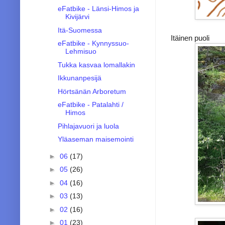
eFatbike - Länsi-Himos ja
Kivijärvi
Itä-Suomessa
Itäinen puoli
eFatbike - Kynnyssuo-
Lehmisuo
Tukka kasvaa lomallakin
Ikkunanpesijä
Hörtsänän Arboretum
eFatbike - Patalahti /
Himos
Pihlajavuori ja luola
Yläaseman maisemointi
►
06
(17)
►
05
(26)
►
04
(16)
►
03
(13)
►
02
(16)
►
01
(23)