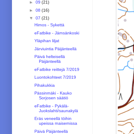
►
09
(21)
►
08
(16)
▼
07
(21)
Himos - Sykettä
eFatbike - Jämsänkoski
Yläpihan liljat
Järviuintia Päijänteellä
Päivä helteisellä
Päijänteellä
eFatbike reittejä 7/2019
Luontokohteet 7/2019
Pihakukkia
Pässinmäki - Kauko
Sorjosen säätiö
eFatbike - Pykälä-
Juokslahti/saunakylä
Eräs veneellä töihin
upeissa maisemissa
Päivä Päijänteellä