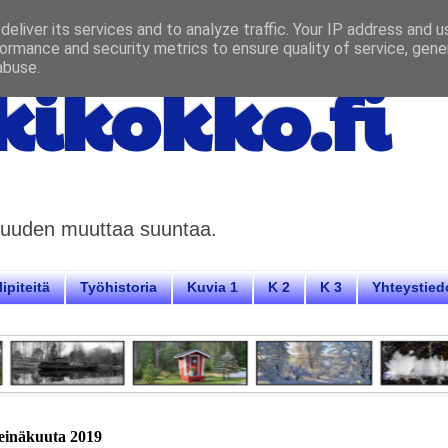
eliver its services and to analyze traffic. Your IP address and 
ormance and security metrics to ensure quality of service, gen
abuse.
ikokko.fi
aisuuden muuttaa suuntaa.
ipiteitä
Työhistoria
Kuvia 1
K 2
K 3
Yhteystied
heinäkuuta 2019