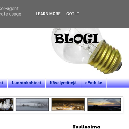
user-agent
erate usage
LEARN MORE
GOT IT
ot
Luontokohteet
Kävelyreittejä
eFatbike
Tuulivoima