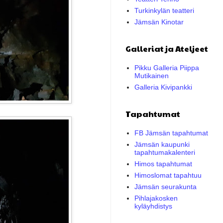
Turkinkylän teatteri
Jämsän Kinotar
Galleriat ja Ateljeet
Pikku Galleria Piippa
Mutikainen
Galleria Kivipankki
Tapahtumat
FB Jämsän tapahtumat
Jämsän kaupunki
tapahtumakalenteri
Himos tapahtumat
Himoslomat tapahtuu
Jämsän seurakunta
Pihlajakosken
kyläyhdistys