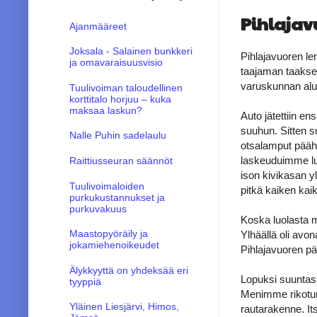
Pihlajavu
Ajanmääreet
Joksala - Salainen bunkkeri
Pihlajavuoren le
ja omavaraisuusvisio
taajaman taakse 
varuskunnan alue
Tuulivoiman taloudellinen
korttitalo horjuu – kuka
maksaa laskun?
Auto jätettiin en
suuhun. Sitten s
Nalle Puhin sadelaulu
otsalamput päähä
laskeuduimme lu
Raittiusseuran säännöt
ison kivikasan y
Tuulivoimaloiden
pitkä kaiken kai
purkukustannukset ja
purkuvakuus
Koska luolasta me
Maastopyöräily ja
Ylhäällä oli avo
jokamiehenoikeudet
Pihlajavuoren pää
Älykkyyttä on yhdeksää eri
Lopuksi suuntasi
tyyppiä
Menimme rikotun 
Yläinen Liesjärvi, Himos,
rautarakenne. It