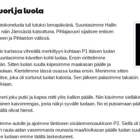
ori ja luola
ntokoneluola tuli tutuksi lomapäivänä. Suuntasimme Hallin
näin Jämsästä katsottuna. Pihlajavuori sijaitsee entisen
en ja Pihlaiston välissä.
sin kartassa vihreällä merkittyyn kohtaan P1 itäisen luolan
uuntasimme kävellen kohti luolaa. Ensin virittelimme
n. Sitten luolan suulla kiipesimme maakasan päälle ja
olaan. Kiertelimme tässä osassa luolaa ensin. Menimme sitten
litse, joka oli sortunut luolan katosta. Sen jälkeen palasimme takaisin
kkiaan.
ni joku putki ja kapea reitti ylös kallion päälle. Niin kävimme sielläki
nainen kaivonrengas, josta näkyi syvälle luolaan. No ei putoamaan p
ltä olivat hienot.
mme autolle ja ajoimme läntiseen sisäänmenoaukkoon P2. Siellä oli kyl
rauta-aidan vasemmasta reunasta maa/kivikasan päälle luolan suulle.
se luolaan emme täältä laskeutuneet.