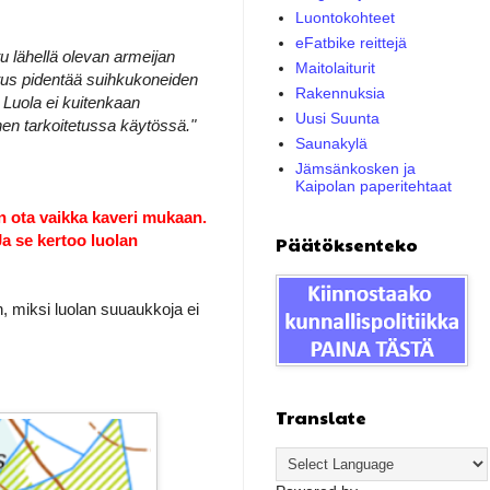
Luontokohteet
eFatbike reittejä
tu lähellä olevan armeijan
Maitolaiturit
oitus pidentää suihkukoneiden
Rakennuksia
 Luola ei kuitenkaan
Uusi Suunta
iihen tarkoitetussa käytössä."
Saunakylä
Jämsänkosken ja
Kaipolan paperitehtaat
in ota vaikka kaveri mukaan.
Ja se kertoo luolan
Päätöksenteko
n, miksi luolan suuaukkoja ei
Translate