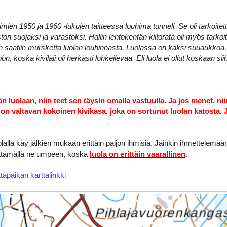
ien 1950 ja 1960 -lukujen taitteessa louhima tunneli. Se oli tarkoitet
ston suojaksi ja varastoksi. Hallin lentokentän kiitorata oli myös tark
en saatiin mursketta luolan louhinnasta. Luolassa on kaksi suuaukkoa.
ön, koska kivilaji oli herkästi lohkeilevaa. Eli luola ei ollut koskaan s
n luolaan, niin teet sen täysin omalla vastuulla. Ja jos menet, ni
 on valtavan kokoinen kivikasa, joka on sortunut luolan katosta. 
olalla käy jälkien mukaan erittäin paljon ihmisiä. Jäinkin ihmettelemää
äyttämällä ne umpeen, koska
luola on erittäin vaarallinen
.
tapaikan karttalinkki