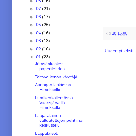
►
08
(16)
►
07
(21)
►
06
(17)
►
05
(26)
►
04
(16)
klo
18.16.00
►
03
(13)
►
02
(16)
Uudempi teksti
▼
01
(23)
Jämsänkosken
paperitehdas
Taitava kynän käyttäjä
Auringon laskiessa
Himoksella
Lumikenkäilemässä
Vuorisjärvellä
Himoksella
Laaja-alainen
valtuutettujen poliittinen
keskustelu
Lappalaiset...