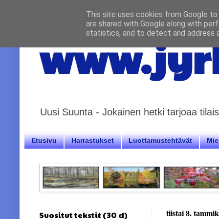
This site uses cookies from Google to d
are shared with Google along with perf
statistics, and to detect and address 
www.jyrk
Uusi Suunta - Jokainen hetki tarjoaa til
Etusivu
Harrastukset
Luottamustehtävät
Miel
Suositut tekstit (30 d)
tiistai 8. tammi