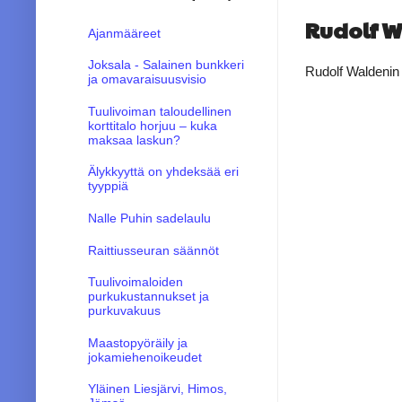
Rudolf 
Ajanmääreet
Joksala - Salainen bunkkeri
Rudolf Waldeni
ja omavaraisuusvisio
Tuulivoiman taloudellinen
korttitalo horjuu – kuka
maksaa laskun?
Älykkyyttä on yhdeksää eri
tyyppiä
Nalle Puhin sadelaulu
Raittiusseuran säännöt
Tuulivoimaloiden
purkukustannukset ja
purkuvakuus
Maastopyöräily ja
jokamiehenoikeudet
Yläinen Liesjärvi, Himos,