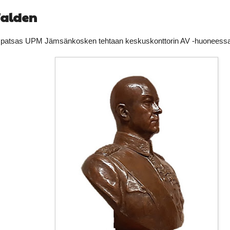
Walden
n patsas UPM Jämsänkosken tehtaan keskuskonttorin AV -huoneessa