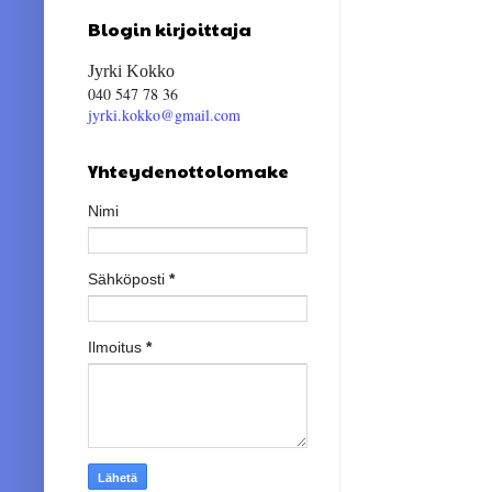
Blogin kirjoittaja
Jyrki Kokko
040 547 78 36
jyrki.kokko@gmail.com
Yhteydenottolomake
Nimi
Sähköposti
*
Ilmoitus
*