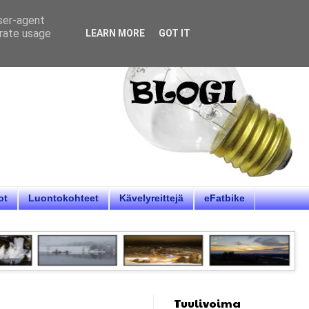
user-agent
erate usage
LEARN MORE
GOT IT
ot
Luontokohteet
Kävelyreittejä
eFatbike
Tuulivoima