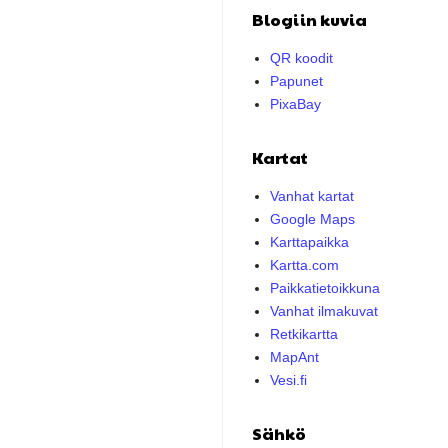
Blogiin kuvia
QR koodit
Papunet
PixaBay
Kartat
Vanhat kartat
Google Maps
Karttapaikka
Kartta.com
Paikkatietoikkuna
Vanhat ilmakuvat
Retkikartta
MapAnt
Vesi.fi
Sähkö