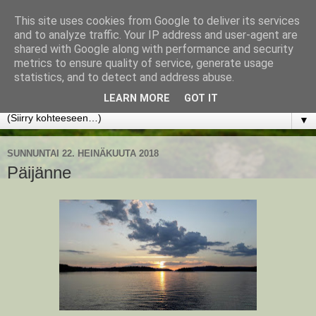
This site uses cookies from Google to deliver its services
www.jyrkikokko.fi
and to analyze traffic. Your IP address and user-agent are
shared with Google along with performance and security
metrics to ensure quality of service, generate usage
Uusi Suunta - Jokainen hetki tarjoaa tilaisuuden muuttaa
statistics, and to detect and address abuse.
suuntaa.
LEARN MORE
GOT IT
▼
SUNNUNTAI 22. HEINÄKUUTA 2018
Päijänne