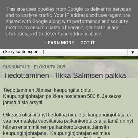
This site uses cookies from Google to deliver its services
www.jyrkikokko.fi
and to analyze traffic. Your IP address and user-agent are
shared with Google along with performance and security
metrics to ensure quality of service, generate usage
Uusi Suunta - Jokainen hetki tarjoaa tilaisuuden muuttaa
statistics, and to detect and address abuse.
suuntaa.
LEARN MORE
GOT IT
▼
SUNNUNTAI 30. ELOKUUTA 2015
Tiedottaminen - Ilkka Salmisen palkka
Tiedottaminen Jämsän kaupungilta ontui.
Kaupunginjohtajan palkkaa nostetaan 500 €. Ja sekös
jämsäläisiä ärsytti.
Oikeasti olisi pitänyt tiedottaa niin, että kaupunginjohtaja ei
saa normaaleja vuosittaisia palkankorotuksia ja tämä on nyt
hänen ensimmäinen palkankorotuksena Jämsän
kaupunginjohtajana. Kaupunginjohtajan esimies