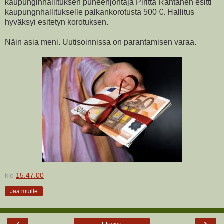
kaupunginhallituksen puheenjohtaja Piritta Rantanen esitti
kaupungnhallitukselle palkankorotusta 500 €. Hallitus
hyväksyi esitetyn korotuksen.
Näin asia meni. Uutisoinnissa on parantamisen varaa.
klo
15.47.00
Jaa muille
‹
›