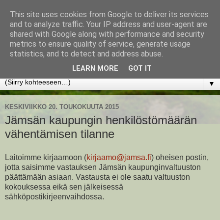
This site uses cookies from Google to deliver its services
www.jyrkikokko.fi
and to analyze traffic. Your IP address and user-agent are
shared with Google along with performance and security
metrics to ensure quality of service, generate usage
Uusi Suunta - Jokainen hetki tarjoaa tilaisuuden muuttaa
statistics, and to detect and address abuse.
suuntaa.
LEARN MORE
GOT IT
▼
KESKIVIIKKO 20. TOUKOKUUTA 2015
Jämsän kaupungin henkilöstömäärän
vähentämisen tilanne
Laitoimme kirjaamoon (
kirjaamo@jamsa.fi
) oheisen postin,
jotta saisimme vastauksen Jämsän kaupunginvaltuuston
päättämään asiaan. Vastausta ei ole saatu valtuuston
kokouksessa eikä sen jälkeisessä
sähköpostikirjeenvaihdossa.