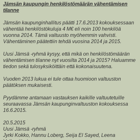
Jämsän kaupungin henkilöstömäärän vähentämisen
tilanne
Jämsän kaupunginhallitus päätti 17.6.2013 kokouksessaan
vähentää henkilöstökuluja 4 M€ eli noin 100 henkilöä
vuonna 2014. Tämä valtuusto myöhemmin vahvisti.
Vähentäminen päätettiin tehdä vuosina 2014 ja 2015.
Uusi Jämsä -ryhmä kysyy, että mikä on henkilöstömäärän
vähentämisen tilanne nyt vuosilta 2014 ja 2015? Haluamme
tiedon sekä tulosyksiköittäin että kokonaisuutena.
Vuoden 2013 lukua ei tule ottaa huomioon valtuuston
päätöksen mukaisesti.
Pyydämme antamaan vastauksen kaikille valtuutetuille
seuraavassa Jämsän kaupunginvaltuuston kokouksessa
16.6.2015.
20.5.2015
Uusi Jämsä -ryhmä
Jyrki Kokko, Hannu Loberg, Seija El Sayed, Leena