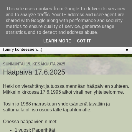
This site uses cookies from Google to deliver its services
www.jyrkikokko.fi
and to analyze traffic. Your IP address and user-agent are
shared with Google along with performance and security
metrics to ensure quality of service, generate usage
Uusi Suunta - Jokainen hetki tarjoaa tilaisuuden muuttaa
statistics, and to detect and address abuse.
suuntaa.
LEARN MORE
GOT IT
▼
SUNNUNTAI 15. KESÄKUUTA 2025
Hääpäivä 17.6.2025
Hetki on vierähtänyt ja tuossa mennään hääpäivien suhteen.
Mikkelin kirkossa 17.6.1995 alkoi virallinen yhteiselomme.
Tosin jo 1988 marraskuun yhdeksäntenä tavattiin ja
sattumalla oli iso osuus tälle tapahtumalle.
Ohessa hääpäivien nimet:
1 vuosi: Paperihäät