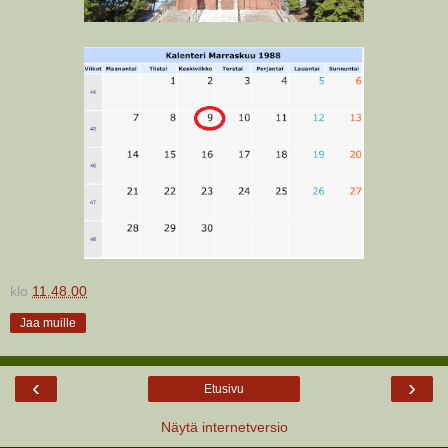
klo
11.48.00
Jaa muille
‹
›
Etusivu
Näytä internetversio