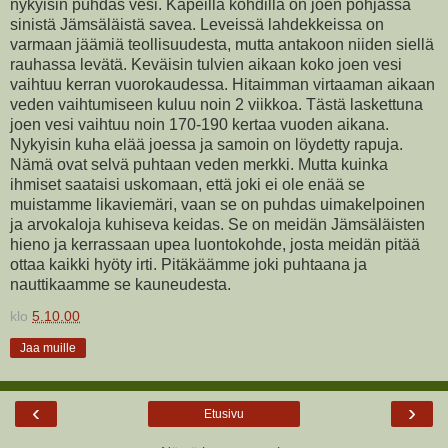
nykyisin puhdas vesi. Kapeilla kohdilla on joen pohjassa
sinistä Jämsäläistä savea. Leveissä lahdekkeissa on
varmaan jäämiä teollisuudesta, mutta antakoon niiden siellä
rauhassa levätä. Keväisin tulvien aikaan koko joen vesi
vaihtuu kerran vuorokaudessa. Hitaimman virtaaman aikaan
veden vaihtumiseen kuluu noin 2 viikkoa. Tästä laskettuna
joen vesi vaihtuu noin 170-190 kertaa vuoden aikana.
Nykyisin kuha elää joessa ja samoin on löydetty rapuja.
Nämä ovat selvä puhtaan veden merkki. Mutta kuinka
ihmiset saataisi uskomaan, että joki ei ole enää se
muistamme likaviemäri, vaan se on puhdas uimakelpoinen
ja arvokaloja kuhiseva keidas. Se on meidän Jämsäläisten
hieno ja kerrassaan upea luontokohde, josta meidän pitää
ottaa kaikki hyöty irti. Pitäkäämme joki puhtaana ja
nauttikaamme se kauneudesta.
klo
5.10.00
Jaa muille
‹
›
Etusivu