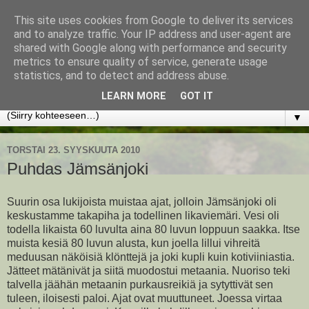
This site uses cookies from Google to deliver its services
www.jyrkikokko.fi
and to analyze traffic. Your IP address and user-agent are
shared with Google along with performance and security
metrics to ensure quality of service, generate usage
Uusi Suunta - Jokainen hetki tarjoaa tilaisuuden muuttaa
statistics, and to detect and address abuse.
suuntaa.
LEARN MORE
GOT IT
▼
TORSTAI 23. SYYSKUUTA 2010
Puhdas Jämsänjoki
Suurin osa lukijoista muistaa ajat, jolloin Jämsänjoki oli
keskustamme takapiha ja todellinen likaviemäri. Vesi oli
todella likaista 60 luvulta aina 80 luvun loppuun saakka. Itse
muista kesiä 80 luvun alusta, kun joella lillui vihreitä
meduusan näköisiä klönttejä ja joki kupli kuin kotiviiniastia.
Jätteet mätänivät ja siitä muodostui metaania. Nuoriso teki
talvella jäähän metaanin purkausreikiä ja sytyttivät sen
tuleen, iloisesti paloi. Ajat ovat muuttuneet. Joessa virtaa